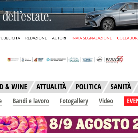
PUBBLICITÀ
REDAZIONE
AUTORI
INVIA SEGNALAZIONE
COLLABOR
D & WINE
ATTUALITÀ
POLITICA
SANITÀ
e
Bandi e lavoro
Fotogallery
Video
EVEN