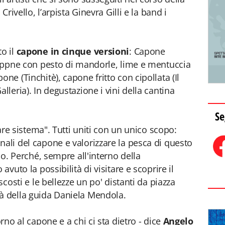
Crivello, l’arpista Ginevra Gilli e la band i
to il
capone in cinque versioni
: Capone
 cappne con pesto di mandorle, lime e mentuccia
ne (Tinchitè), capone fritto con cipollata (Il
lleria). In degustazione i vini della cantina
Se
"fare sistema". Tutti uniti con un unico scopo:
nali del capone e valorizzare la pesca di questo
rio. Perché, sempre all'interno della
avuto la possibilità di visitare e scoprire il
scosti e le bellezze un po' distanti da piazza
tà della guida Daniela Mendola.
orno al capone e a chi ci sta dietro - dice
Angelo