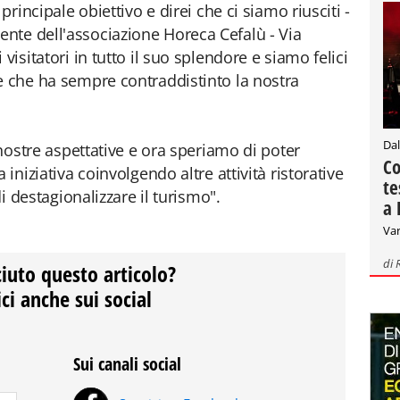
principale obiettivo e direi che ci siamo riusciti -
dente dell'associazione Horeca Cefalù - Via
visitatori in tutto il suo splendore e siamo felici
e che ha sempre contraddistinto la nostra
Dal
 nostre aspettative e ora speriamo di poter
Co
 iniziativa coinvolgendo altre attività ristorative
te
di destagionalizzare il turismo".
a 
Var
di
ciuto questo articolo?
ci anche sui social
Sui canali social