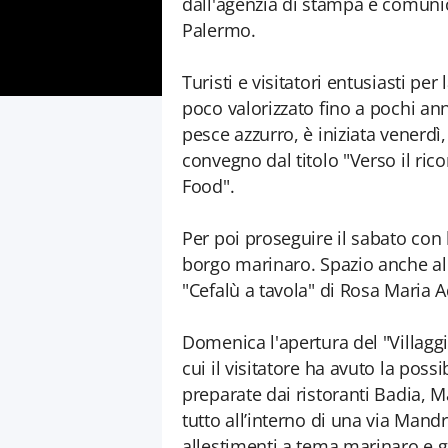
dall'agenzia di stampa e comunic
Palermo.
Turisti e visitatori entusiasti pe
poco valorizzato fino a pochi ann
pesce azzurro, è iniziata venerdì
convegno dal titolo "Verso il r
Food".
Per poi proseguire il sabato con l
borgo marinaro. Spazio anche all
"Cefalù a tavola" di Rosa Maria A
Domenica l'apertura del "Villagg
cui il visitatore ha avuto la poss
preparate dai ristoranti Badia, Man
tutto all’interno di una via Mand
allestimenti a tema marinaro e gli