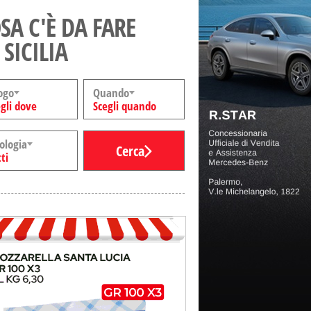
SA C'È DA FARE
 SICILIA
ogo
Quando
gli dove
Scegli quando
ologia
Cerca
ti