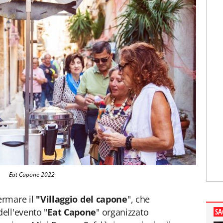
Eat Capone 2022
ermare il
"Villaggio del capone
", che
ell'evento "
Eat Capone
" organizzato
SA