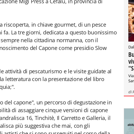
azione Migi Press a Cefalù, in provincia di
r la riscoperta, in chiave gourmet, di un pesce
i fa. La tre giorni, dedicata a questo buonissimo
, sempre nella cittadina normanna, con il
Dal
iconoscimento del Capone come presidio Slow
Bu
vi
"S
e attività di pescaturismo e le visite guidate al
Via
a letteratura con la presentazione del libro
San
quia;".
di
io del capone", un percorso di degustazione in
ibilità di assaggiare cinque versioni di capone
dralisca 16, Tinchitè, Il Carretto e Galleria, il
ralisca più suggestiva che mai, con gli
 artisti che si sono susseguiti nel corso della