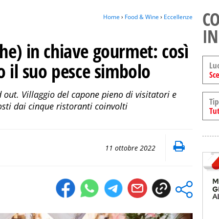
CO
Home
›
Food & Wine
›
Eccellenze
IN
he) in chiave gourmet: così
o il suo pesce simbolo
Lu
Sce
 out. Villaggio del capone pieno di visitatori e
Tip
osti dai cinque ristoranti coinvolti
Tut
11 ottobre 2022