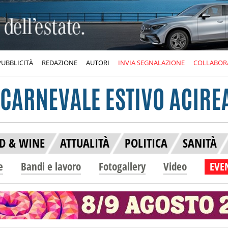
PUBBLICITÀ
REDAZIONE
AUTORI
INVIA SEGNALAZIONE
COLLABOR
D & WINE
ATTUALITÀ
POLITICA
SANITÀ
e
Bandi e lavoro
Fotogallery
Video
EVEN