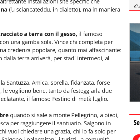
ltrettante installazioni site specific che
di
ana
(‘u sciancateddu, in dialetto), ma in maniera
tracciato a terra con il gesso,
il famoso
e con una gamba sola. Vince chi completa per
una credenza popolare, quanto mai affascinante:
 dalla terra arriverà, per stadi intermedi, al
la Santuzza. Amica, sorella, fidanzata, forse
e vogliono bene, tanto da festeggiarla due
eclatante, il famoso Festino di metà luglio.
mbre
quando si sale a monte Pellegrino, a piedi,
Se
sca per raggiungere il santuario. Salgono in
chi vuol chiedere una grazia, chi lo fa solo per
Salgono i palermitani, i turisti, la comunità