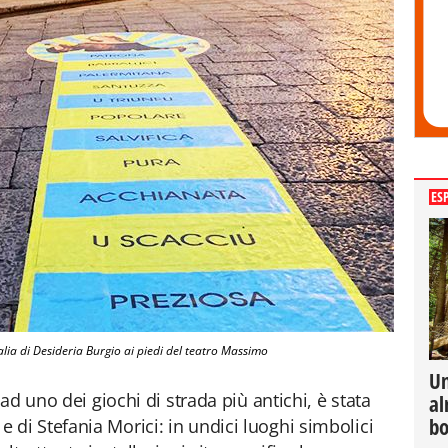
ES
ia di Desideria Burgio ai piedi del teatro Massimo
Un
ad uno dei giochi di strada più antichi, è stata
al
bo
li e di Stefania Morici: in undici luoghi simbolici