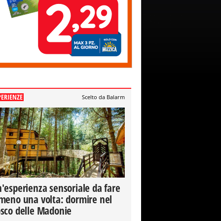
PERIENZE
Scelto da Balarm
'esperienza sensoriale da fare
meno una volta: dormire nel
sco delle Madonie