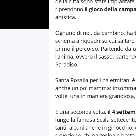
della città sono state impiantate a
riprendono il
gioco della camp
artistica.
Ognuno di noi, da bambino, ha
schema a riquadri su cui saltar
primo il percorso. Partendo da 
l’anima, ovvero il sasso, partendo
Paradiso.
Santa Rosalia per i palermitani è 
anche un po' mamma: insomma, l
volte, una in maniera grandiosa, 
E una seconda volta, il
4 sette
lungo la famosa Scala settecente
tanti, alcuni anche in ginocchio: 
devozione, chi partecipa e basta. 