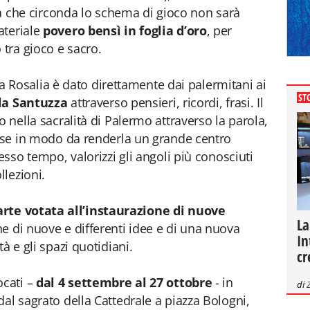
nea che circonda lo schema di gioco non sarà
ateriale
povero bensì in foglia d’oro
, per
 tra gioco e sacro.
to a Rosalia è dato direttamente dai palermitani ai
ST
 la Santuzza
attraverso pensieri, ricordi, frasi. Il
o nella sacralità di Palermo attraverso la parola,
erse in modo da renderla un grande centro
esso tempo, valorizzi gli angoli più conosciuti
llezioni.
arte votata all’instaurazione di nuove
La
one di nuove e differenti idee e di una nuova
In
à e gli spazi quotidiani.
cr
cati –
dal 4 settembre al 27 ottobre
- in
di
dal sagrato della Cattedrale a piazza Bologni,