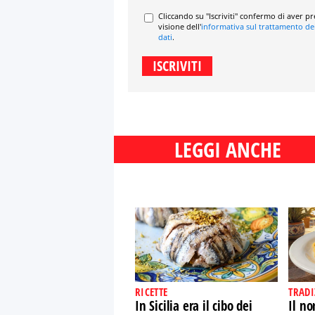
Cliccando su "Iscriviti" confermo di aver p
visione dell'
informativa sul trattamento de
dati
.
LEGGI ANCHE
RICETTE
TRADI
In Sicilia era il cibo dei
Il n