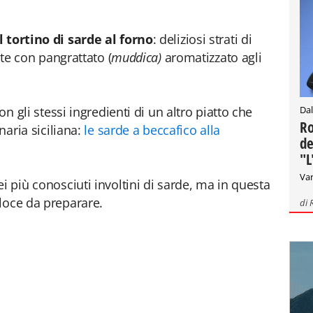
l tortino di sarde al forno
: deliziosi strati di
ite con pangrattato (
muddica)
aromatizzato agli
Dal
on gli stessi ingredienti di un altro piatto che
Ro
naria siciliana:
le sarde a beccafico alla
de
"L
Var
i più conosciuti involtini di sarde, ma in questa
loce da preparare.
di