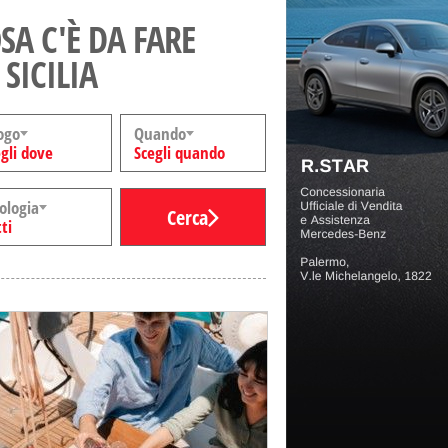
SA C'È DA FARE
 SICILIA
ogo
Quando
gli dove
Scegli quando
ologia
Cerca
ti