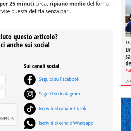
 per 25 minuti
circa,
ripiano medio
del forno.
rvite questa delizia senza pari.
ciuto questo articolo?
13
ci anche sui social
Un
sa
de
Sui canali social
Pol
Seguici su Facebook
di
Seguici su Instagram
Iscriviti al canale TikTok
Iscriviti al canale Whatsapp