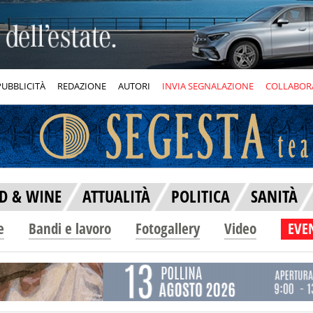
PUBBLICITÀ
REDAZIONE
AUTORI
INVIA SEGNALAZIONE
COLLABOR
D & WINE
ATTUALITÀ
POLITICA
SANITÀ
e
Bandi e lavoro
Fotogallery
Video
EVEN