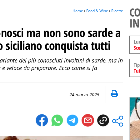
CO
Home
›
Food & Wine
›
Ricette
IN
 conosci ma non sono sarde a
o siciliano conquista tutti
Lu
Sce
variante dei più conosciuti involtini di sarde, ma in
Tip
e e veloce da preparare. Ecco come si fa
Tut
24 marzo 2025