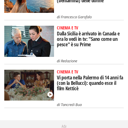
(beniamina) delle donne
di
Francesca Garofalo
CINEMA E TV
Dalla Sicilia è arrivato in Canada e
ora lo vedi in tv: "Sano come un
pesce" è su Prime
di
Redazione
CINEMA E TV
Vi porta nella Palermo di 14 anni fa
(con la Bellucci): quando esce il
film Ketticè
di
Tancredi Bua
Adv