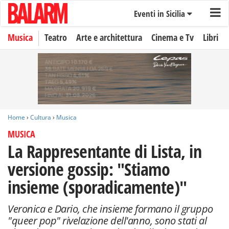
Eventi in Sicilia
Musica
Teatro
Arte e architettura
Cinema e Tv
Libri
Home
›
Cultura
›
Musica
MUSICA
La Rappresentante di Lista, in
versione gossip: "Stiamo
insieme (sporadicamente)"
Veronica e Dario, che insieme formano il gruppo
"queer pop" rivelazione dell'anno, sono stati al