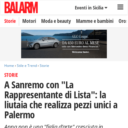
Eventi in Sicilia
Storie
Motori
Moda e beauty
Mamme e bambini
Oro
Home
›
Stile e Trend
›
Storie
STORIE
A Sanremo con "La
Rappresentante di Lista": la
liutaia che realizza pezzi unici a
Palermo
Anna non è una "figlia d’arte" cresciuta in