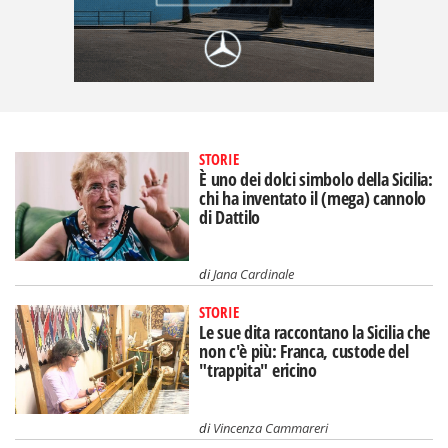
STORIE
È uno dei dolci simbolo della Sicilia:
chi ha inventato il (mega) cannolo
di Dattilo
di
Jana Cardinale
STORIE
Le sue dita raccontano la Sicilia che
non c'è più: Franca, custode del
"trappita" ericino
di
Vincenza Cammareri