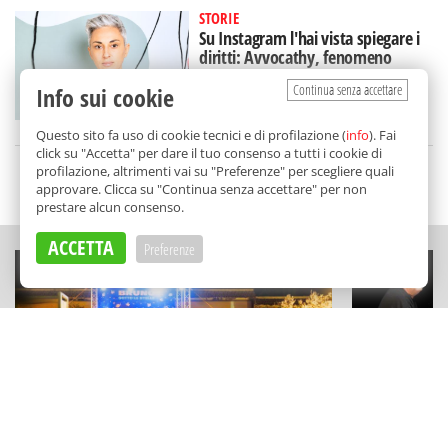
STORIE
Su Instagram l'hai vista spiegare i
diritti: Avvocathy, fenomeno
(siciliano) sui social
Continua senza accettare
Info sui cookie
di
Alice Marchese
Questo sito fa uso di cookie tecnici e di profilazione (
info
). Fai
click su "Accetta" per dare il tuo consenso a tutti i cookie di
profilazione, altrimenti vai su "Preferenze" per scegliere quali
SCELTO DA BALARM
approvare. Clicca su "Continua senza accettare" per non
prestare alcun consenso.
ACCETTA
Preferenze
MUSICA E APERITIVI
CONCERTI
La notte di San Lorenzo da Bruno
"Here Goes 