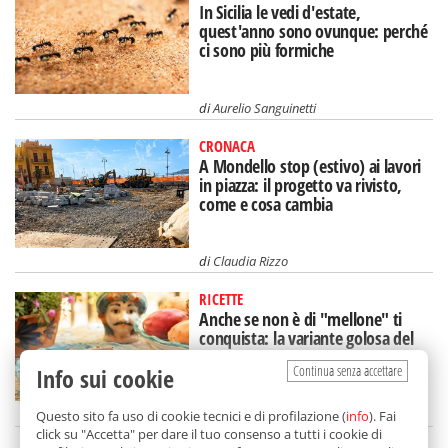
In Sicilia le vedi d'estate,
quest'anno sono ovunque: perché
ci sono più formiche
di
Aurelio Sanguinetti
CRONACA
A Mondello stop (estivo) ai lavori
in piazza: il progetto va rivisto,
come e cosa cambia
di
Claudia Rizzo
RICETTE
Anche se non è di "mellone" ti
conquista: la variante golosa del
dolce (siciliano) estivo
Continua senza accettare
Info sui cookie
di
Redazione
Questo sito fa uso di cookie tecnici e di profilazione (
info
). Fai
click su "Accetta" per dare il tuo consenso a tutti i cookie di