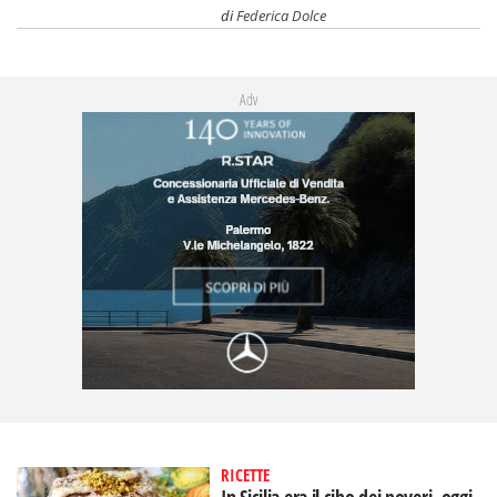
di
Federica Dolce
Adv
RICETTE
In Sicilia era il cibo dei poveri, oggi