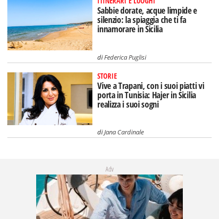
ITINERARI E LUOGHI
Sabbie dorate, acque limpide e
silenzio: la spiaggia che ti fa
innamorare in Sicilia
di
Federica Puglisi
STORIE
Vive a Trapani, con i suoi piatti vi
porta in Tunisia: Hajer in Sicilia
realizza i suoi sogni
di
Jana Cardinale
Adv