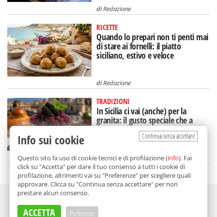
di
Redazione
RICETTE
Quando lo prepari non ti penti mai
di stare ai fornelli: il piatto
siciliano, estivo e veloce
di
Redazione
TRADIZIONI
In Sicilia ci vai (anche) per la
granita: il gusto speciale che a
Catania mangi a colazione
Continua senza accettare
Info sui cookie
di
Nicoletta Dammone Sessa
Questo sito fa uso di cookie tecnici e di profilazione (
info
). Fai
click su "Accetta" per dare il tuo consenso a tutti i cookie di
profilazione, altrimenti vai su "Preferenze" per scegliere quali
approvare. Clicca su "Continua senza accettare" per non
prestare alcun consenso.
Adv
ACCETTA
Preferenze