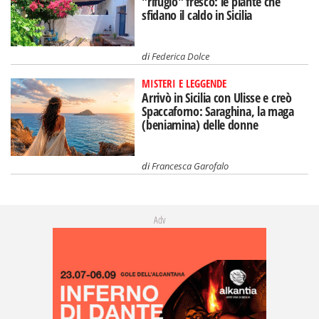
"rifugio" fresco: le piante che
sfidano il caldo in Sicilia
di
Federica Dolce
MISTERI E LEGGENDE
Arrivò in Sicilia con Ulisse e creò
Spaccaforno: Saraghina, la maga
(beniamina) delle donne
di
Francesca Garofalo
Adv