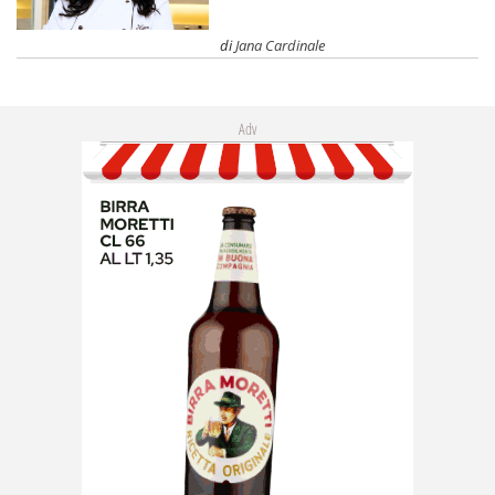
di
Jana Cardinale
Adv