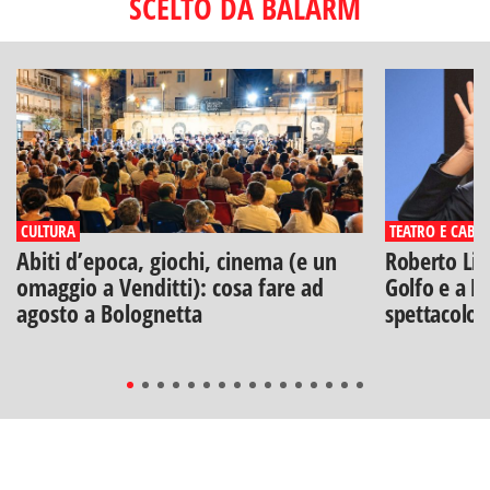
SCELTO DA BALARM
CULTURA
TEATRO E CABA
Abiti d’epoca, giochi, cinema (e un
Roberto Lip
omaggio a Venditti): cosa fare ad
Golfo e a Po
agosto a Bolognetta
spettacolo"