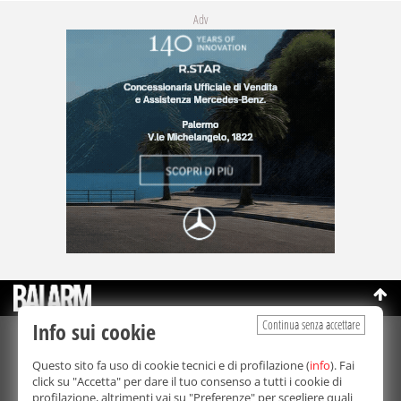
Adv
Continua senza accettare
Info sui cookie
©Copyright 2003-2026
Bmedia Srl
- P.IVA 07064240828
Questo sito fa uso di cookie tecnici e di profilazione (
info
). Fai
La riproduzione totale o parziale di tutti i contenuti, in qualunque
click su "Accetta" per dare il tuo consenso a tutti i cookie di
forma, su qualsiasi supporto è proibita.
profilazione, altrimenti vai su "Preferenze" per scegliere quali