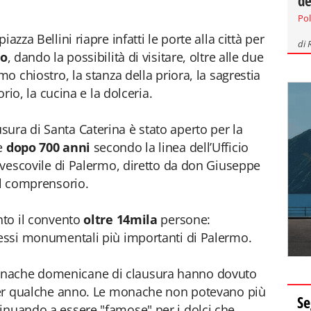
de
Pol
piazza Bellini riapre infatti le porte alla città per
di
no
, dando la possibilità di visitare, oltre alle due
mo chiostro, la stanza della priora, la sagrestia
orio, la cucina e la dolceria.
ura di Santa Caterina è stato aperto per la
le
dopo 700 anni
secondo la linea dell’Ufficio
civescovile di Palermo, diretto da don Giuseppe
l comprensorio.
nto il convento
oltre 14mila
persone:
lessi monumentali più importanti di Palermo.
onache domenicane di clausura hanno dovuto
o per qualche anno. Le monache non potevano più
Se
inuando a essere "famose" per i dolci che