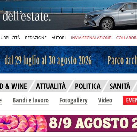
PUBBLICITÀ
REDAZIONE
AUTORI
INVIA SEGNALAZIONE
COLLABOR
D & WINE
ATTUALITÀ
POLITICA
SANITÀ
e
Bandi e lavoro
Fotogallery
Video
EVEN