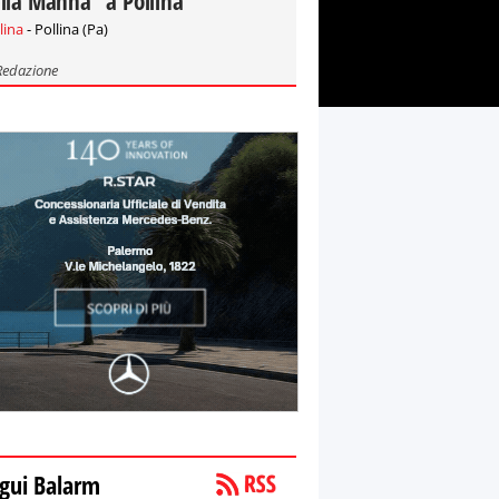
lla Manna" a Pollina
lina
- Pollina (Pa)
Redazione
gui Balarm