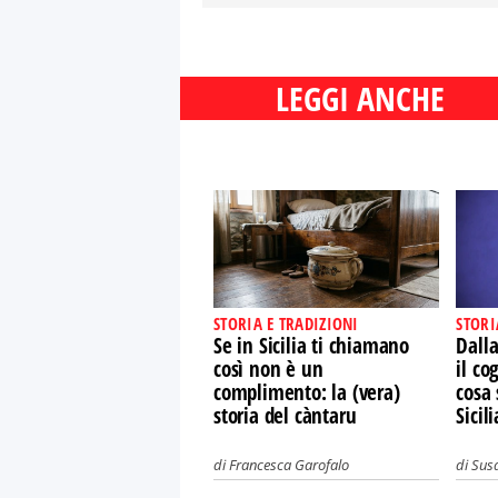
LEGGI ANCHE
STORIA E TRADIZIONI
STORI
Se in Sicilia ti chiamano
Dalla
così non è un
il co
complimento: la (vera)
cosa 
storia del càntaru
Sicili
di
Francesca Garofalo
di
Susa