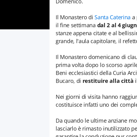
Domenico.
Il Monastero di
Santa Caterina
a 
il fine settimana
dal 2 al 4 giug
stanze appena citate e al bellissi
grande, l'aula capitolare, il refett
Il Monastero domenicano di claus
prima volta dopo lo scorso apri
Beni ecclesiastici della Curia Ar
Bucaro, di
restituire alla città
i
Nei giorni di visita hanno raggiu
costituisce infatti uno dei comp
Da quando le ultime anziane m
lasciarlo è rimasto inutilizzat
garantire la conduzione pur cont