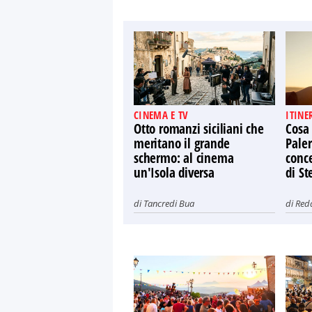
CINEMA E TV
ITINE
Otto romanzi siciliani che
Cosa
meritano il grande
Paler
schermo: al cinema
conce
un'Isola diversa
di St
di
Tancredi Bua
di
Red