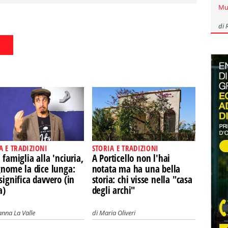
Mu
di
A E TRADIZIONI
STORIA E TRADIZIONI
 famiglia alla 'nciuria,
A Porticello non l'hai
gnome la dice lunga:
notata ma ha una bella
significa davvero (in
storia: chi visse nella "casa
a)
degli archi"
nna La Valle
di
Maria Oliveri