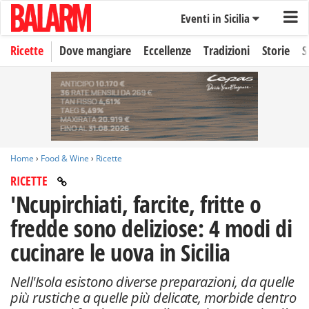
Eventi in Sicilia
Ricette
Dove mangiare
Eccellenze
Tradizioni
Storie
S
Home
›
Food & Wine
›
Ricette
RICETTE
'Ncupirchiati, farcite, fritte o
fredde sono deliziose: 4 modi di
cucinare le uova in Sicilia
Nell'Isola esistono diverse preparazioni, da quelle
più rustiche a quelle più delicate, morbide dentro