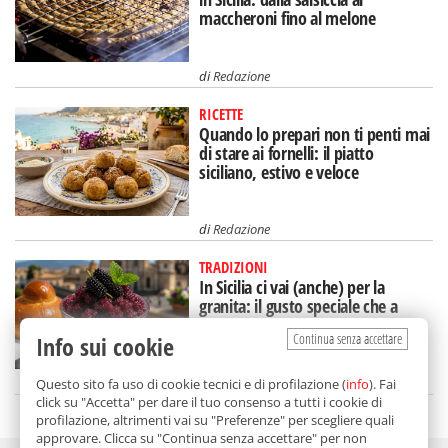
maccheroni fino al melone
di
Redazione
RICETTE
Quando lo prepari non ti penti mai
di stare ai fornelli: il piatto
siciliano, estivo e veloce
di
Redazione
TRADIZIONI
In Sicilia ci vai (anche) per la
granita: il gusto speciale che a
Catania mangi a colazione
Continua senza accettare
Info sui cookie
di
Nicoletta Dammone Sessa
Questo sito fa uso di cookie tecnici e di profilazione (
info
). Fai
click su "Accetta" per dare il tuo consenso a tutti i cookie di
profilazione, altrimenti vai su "Preferenze" per scegliere quali
approvare. Clicca su "Continua senza accettare" per non