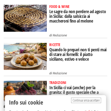
FOOD & WINE
Le sagre da non perdere ad agosto
in Sicilia: dalla salsiccia ai
maccheroni fino al melone
di
Redazione
RICETTE
Quando lo prepari non ti penti mai
di stare ai fornelli: il piatto
siciliano, estivo e veloce
di
Redazione
TRADIZIONI
In Sicilia ci vai (anche) per la
granita: il gusto speciale che a
Catania mangi a colazione
Continua senza accettare
Info sui cookie