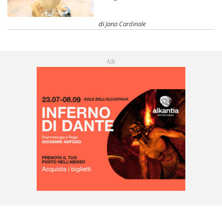
di
Jana Cardinale
Adv