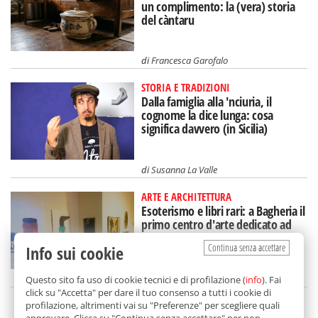
un complimento: la (vera) storia
del càntaru
di
Francesca Garofalo
STORIA E TRADIZIONI
Dalla famiglia alla 'nciuria, il
cognome la dice lunga: cosa
significa davvero (in Sicilia)
di
Susanna La Valle
ARTE E ARCHITETTURA
Esoterismo e libri rari: a Bagheria il
primo centro d'arte dedicato ad
Aleister Crowley
Continua senza accettare
Info sui cookie
di
Redazione
Questo sito fa uso di cookie tecnici e di profilazione (
info
). Fai
click su "Accetta" per dare il tuo consenso a tutti i cookie di
profilazione, altrimenti vai su "Preferenze" per scegliere quali