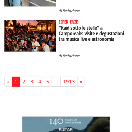
di
Redazione
ESPERIENZE
"Kaid sotto le stelle" a
Camporeale: visite e degustazioni
tra musica live e astronomia
di
Redazione
«
1
2
3
4
5
…
1913
»