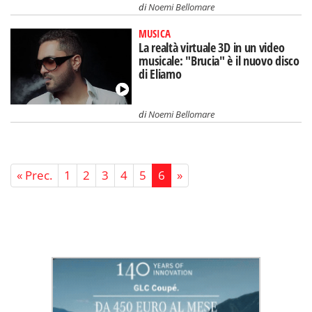
di
Noemi Bellomare
MUSICA
La realtà virtuale 3D in un video
musicale: "Brucia" è il nuovo disco
di Eliamo
di
Noemi Bellomare
« Prec.
1
2
3
4
5
6
»