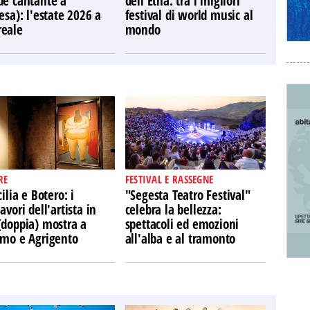
de cantante a
dell'Etna: tra i migliori
esa): l'estate 2026 a
festival di world music al
eale
mondo
RE
FESTIVAL E RASSEGNE
cilia e Botero: i
"Segesta Teatro Festival"
avori dell'artista in
celebra la bellezza:
(doppia) mostra a
spettacoli ed emozioni
rmo e Agrigento
all'alba e al tramonto