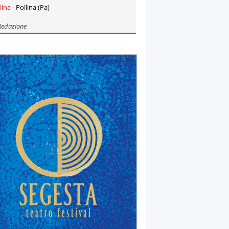
lina
- Pollina (Pa)
Redazione