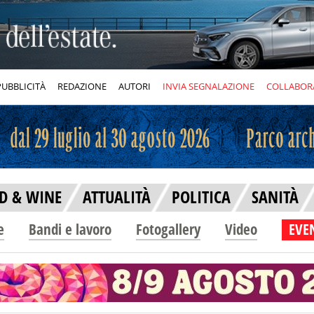
PUBBLICITÀ
REDAZIONE
AUTORI
INVIA SEGNALAZIONE
COLLABOR
D & WINE
ATTUALITÀ
POLITICA
SANITÀ
e
Bandi e lavoro
Fotogallery
Video
EVEN