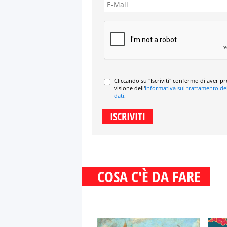
Cliccando su "Iscriviti" confermo di aver p
visione dell'
informativa sul trattamento de
dati
.
COSA C'È DA FARE