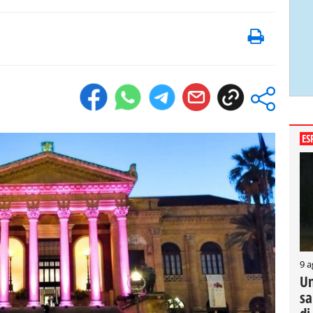
ES
9 a
Un
sa