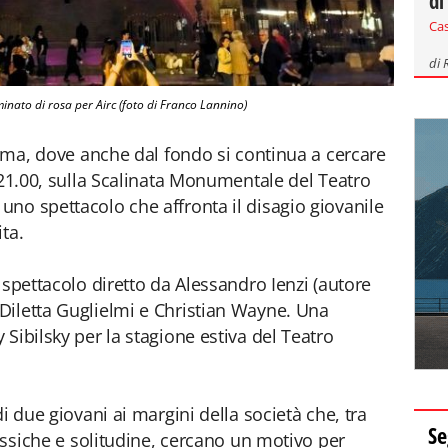
di
Ca
di
minato di rosa per Airc (foto di Franco Lannino)
nima, dove anche dal fondo si continua a cercare
e 21.00, sulla Scalinata Monumentale del Teatro
no spettacolo che affronta il disagio giovanile
ita.
o spettacolo diretto da Alessandro Ienzi (autore
Diletta Guglielmi e Christian Wayne. Una
Sibilsky per la stagione estiva del Teatro
i due giovani ai margini della società che, tra
Se
tossiche e solitudine, cercano un motivo per