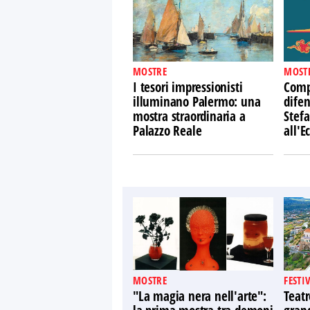
MOSTRE
MOST
I tesori impressionisti
Comp
illuminano Palermo: una
difen
mostra straordinaria a
Stefa
Palazzo Reale
all'
MOSTRE
FESTI
"La magia nera nell'arte":
Teatr