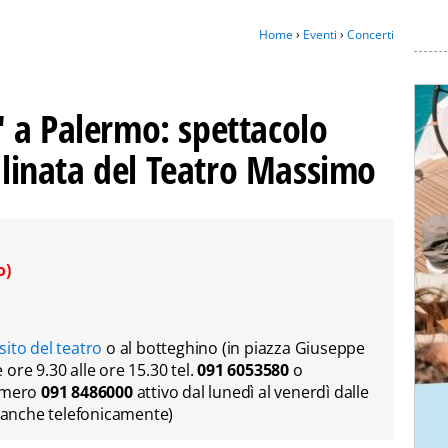
Home
›
Eventi
›
Concerti
 a Palermo: spettacolo
calinata del Teatro Massimo
o)
 sito del teatro
o al botteghino (in piazza Giuseppe
e ore 9.30 alle ore 15.30 tel.
091 6053580
o
numero
091 8486000
attivo dal lunedì al venerdì dalle
e anche telefonicamente)