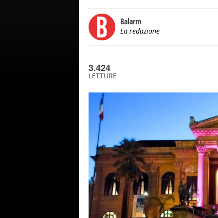
Balarm
La redazione
3.424
LETTURE