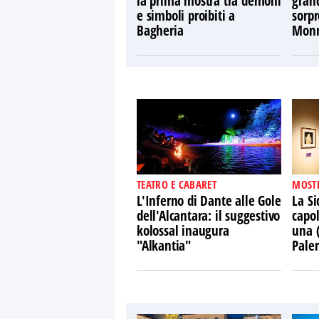
la prima mostra tra demoni
gran
e simboli proibiti a
sorpr
Bagheria
Monr
TEATRO E CABARET
MOST
L'Inferno di Dante alle Gole
La Si
dell'Alcantara: il suggestivo
capol
kolossal inaugura
una 
"Alkantia"
Pale