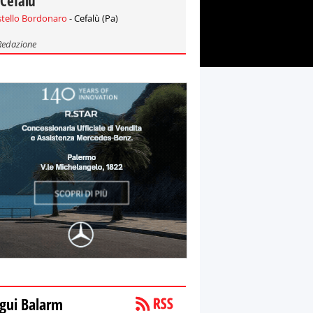
 Cefalù
stello Bordonaro
- Cefalù (Pa)
Redazione
gui Balarm