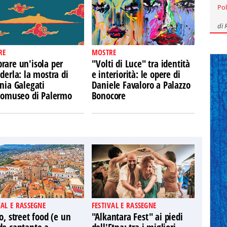
Pol
di
RE
MOSTRE
rare un'isola per
"Volti di Luce" tra identità
derla: la mostra di
e interiorità: le opere di
nia Galegati
Daniele Favaloro a Palazzo
Ecomuseo di Palermo
Bonocore
VAL E RASSEGNE
FESTIVAL E RASSEGNE
o, street food (e un
"Alkantara Fest" ai piedi