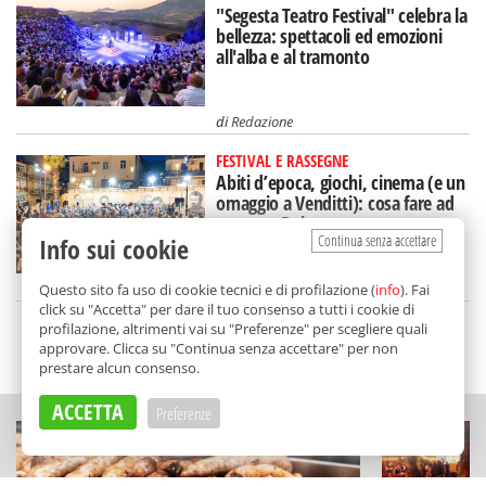
"Segesta Teatro Festival" celebra la
bellezza: spettacoli ed emozioni
all'alba e al tramonto
di
Redazione
FESTIVAL E RASSEGNE
Abiti d’epoca, giochi, cinema (e un
omaggio a Venditti): cosa fare ad
agosto a Bolognetta
Continua senza accettare
Info sui cookie
di
Redazione
Questo sito fa uso di cookie tecnici e di profilazione (
info
). Fai
click su "Accetta" per dare il tuo consenso a tutti i cookie di
profilazione, altrimenti vai su "Preferenze" per scegliere quali
approvare. Clicca su "Continua senza accettare" per non
SCELTO DA BALARM
prestare alcun consenso.
ACCETTA
Preferenze