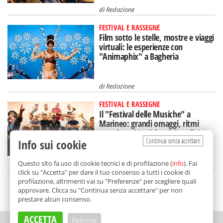
di
Redazione
FESTIVAL E RASSEGNE
Film sotto le stelle, mostre e viaggi
virtuali: le esperienze con
"Animaphix" a Bagheria
di
Redazione
FESTIVAL E RASSEGNE
Il "Festival delle Musiche" a
Marineo: grandi omaggi, ritmi
travolgenti (e visite al Castello)
Continua senza accettare
Info sui cookie
di
Redazione
Questo sito fa uso di cookie tecnici e di profilazione (
info
). Fai
click su "Accetta" per dare il tuo consenso a tutti i cookie di
profilazione, altrimenti vai su "Preferenze" per scegliere quali
approvare. Clicca su "Continua senza accettare" per non
SCELTO DA BALARM
prestare alcun consenso.
ACCETTA
Preferenze