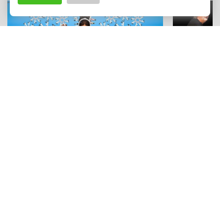
FESTIVAL E RASSEGNE
CONCERTI
Film sotto le stelle, mostre e viaggi
"Here Goes 
virtuali: le esperienze con
Glauco Veni
"Animaphix" a Bagheria
suonano i B
Adv