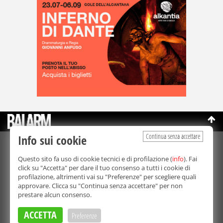
Continua senza accettare
Info sui cookie
©Copyright 2003-2026
Bmedia Srl
- P.IVA 07064240828
Questo sito fa uso di cookie tecnici e di profilazione (
info
). Fai
La riproduzione totale o parziale di tutti i contenuti, in qualunque
click su "Accetta" per dare il tuo consenso a tutti i cookie di
forma, su qualsiasi supporto è proibita.
profilazione, altrimenti vai su "Preferenze" per scegliere quali
Balarm.it è una testata giornalistica registrata. Autorizzazione del
approvare. Clicca su "Continua senza accettare" per non
Tribunale di Palermo n° 32 del 21/10/2003
prestare alcun consenso.
Direttore responsabile:
Fabio Ricotta
Privacy e Cookie Policy
ACCETTA
Preferenze