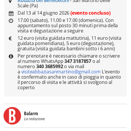
Abbazia dei Benedettini
- San Martino delle
Scale (Pa)
Dal 13 al 14 giugno 2026
(evento concluso)
17.00 (sabato), 11.00 e 17.00 (domenica). Con
appuntamento sul posto 30 minuti prima della
visita e degustazione a seguire
12 euro (visita guidata mattutina), 11 euro (visita
guidata pomeridiana), 5 euro (degustazione),
gratuita (visita guidata bambini sotto i 6 anni)
Per prenotare è necessario chiamare o scrivere
al numero WhatsApp
347 3187857
o al
numero
340 3685992
o via mail
a
visiteabbaziasanmartino@gmail.com
L'evento
è confermato anche in caso di pioggia in quanto
il percorso di visita e le attività si svolgono al
coperto
Balarm
La redazione