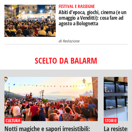
FESTIVAL E RASSEGNE
Abiti d’epoca, giochi, cinema (e un
omaggio a Venditti): cosa fare ad
agosto a Bolognetta
di
Redazione
SCELTO DA BALARM
CULTURA
STORIE
Notti magiche e sapori irresistibili:
La resisten