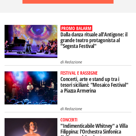
PROMO BALARM
Dalla danza rituale all’Antigone: il
grande teatro protagonista al
"Segesta Festival"
di
Redazione
FESTIVAL E RASSEGNE
Concerti, arte e stand up tra i
tesori siciliani: "Mosaico Festival"
a Piazza Armerina
di
Redazione
CONCERTI
"Indimenticabile Whitney" a Villa
Filippina: l'Orchestra Sinfonica