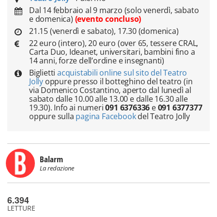
Dal 14 febbraio al 9 marzo (solo venerdì, sabato
e domenica)
(evento concluso)
21.15 (venerdì e sabato), 17.30 (domenica)
22 euro (intero), 20 euro (over 65, tessere CRAL,
Carta Duo, Ideanet, universitari, bambini fino a
14 anni, forze dell’ordine e insegnanti)
Biglietti
acquistabili online sul sito del Teatro
Jolly
oppure presso il botteghino del teatro (in
via Domenico Costantino, aperto dal lunedì al
sabato dalle 10.00 alle 13.00 e dalle 16.30 alle
19.30). Info ai numeri
091 6376336
e
091 6377377
oppure sulla
pagina Facebook
del Teatro Jolly
Balarm
La redazione
6.394
LETTURE