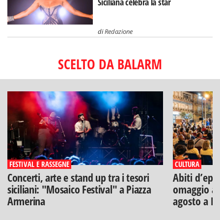
Siciliana celebra la star
di
Redazione
SCELTO DA BALARM
FESTIVAL E RASSEGNE
CULTURA
Concerti, arte e stand up tra i tesori
Abiti d’epo
siciliani: "Mosaico Festival" a Piazza
omaggio a V
Armerina
agosto a B