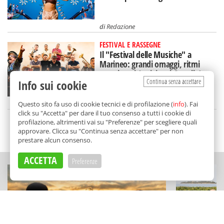
di
Redazione
FESTIVAL E RASSEGNE
Il "Festival delle Musiche" a
Marineo: grandi omaggi, ritmi
travolgenti (e visite al Castello)
Continua senza accettare
Info sui cookie
di
Redazione
Questo sito fa uso di cookie tecnici e di profilazione (
info
). Fai
click su "Accetta" per dare il tuo consenso a tutti i cookie di
profilazione, altrimenti vai su "Preferenze" per scegliere quali
approvare. Clicca su "Continua senza accettare" per non
SCELTO DA BALARM
prestare alcun consenso.
ACCETTA
Preferenze