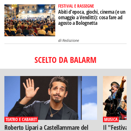
FESTIVAL E RASSEGNE
Abiti d’epoca, giochi, cinema (e un
omaggio a Venditti): cosa fare ad
agosto a Bolognetta
di
Redazione
SCELTO DA BALARM
TEATRO E CABARET
MUSICA
Roberto Lipari a Castellammare del
Il "Festiva