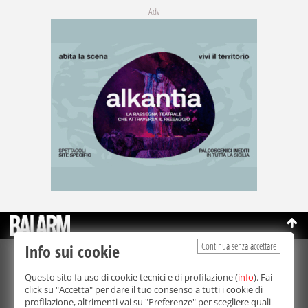
Adv
Continua senza accettare
Info sui cookie
©Copyright 2003-2026
Bmedia Srl
- P.IVA 07064240828
Questo sito fa uso di cookie tecnici e di profilazione (
info
). Fai
La riproduzione totale o parziale di tutti i contenuti, in qualunque
click su "Accetta" per dare il tuo consenso a tutti i cookie di
forma, su qualsiasi supporto è proibita.
profilazione, altrimenti vai su "Preferenze" per scegliere quali
Balarm.it è una testata giornalistica registrata. Autorizzazione del