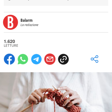
Balarm
La redazione
1.620
LETTURE