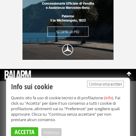
Continua senza accettare
Info sui cookie
©Copyright 2003-2026
Bmedia Srl
- P.IVA 07064240828
Questo sito fa uso di cookie tecnici e di profilazione (
info
). Fai
La riproduzione totale o parziale di tutti i contenuti, in qualunque
click su "Accetta" per dare il tuo consenso a tutti i cookie di
forma, su qualsiasi supporto è proibita.
profilazione, altrimenti vai su "Preferenze" per scegliere quali
Balarm.it è una testata giornalistica registrata. Autorizzazione del
approvare. Clicca su "Continua senza accettare" per non
Tribunale di Palermo n° 32 del 21/10/2003
prestare alcun consenso.
Direttore responsabile:
Fabio Ricotta
Privacy e Cookie Policy
ACCETTA
Preferenze