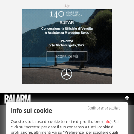
Adv
Continua senza accettare
Info sui cookie
©Copyright 2003-2026
Bmedia Srl
- P.IVA 07064240828
Questo sito fa uso di cookie tecnici e di profilazione (
info
). Fai
La riproduzione totale o parziale di tutti i contenuti, in qualunque
click su "Accetta" per dare il tuo consenso a tutti i cookie di
forma, su qualsiasi supporto è proibita.
profilazione, altrimenti vai su "Preferenze" per scegliere quali
Balarm.it è una testata giornalistica registrata. Autorizzazione del