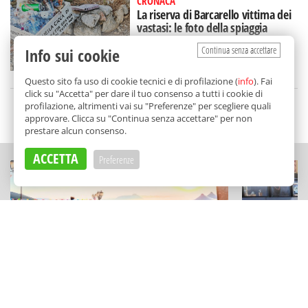
CRONACA
La riserva di Barcarello vittima dei
vastasi: le foto della spiaggia
lasciata nel degrado
Continua senza accettare
Info sui cookie
di
Alice Marchese
Questo sito fa uso di cookie tecnici e di profilazione (
info
). Fai
click su "Accetta" per dare il tuo consenso a tutti i cookie di
profilazione, altrimenti vai su "Preferenze" per scegliere quali
SCELTO DA BALARM
approvare. Clicca su "Continua senza accettare" per non
prestare alcun consenso.
ACCETTA
Preferenze
CULTURA
STORIE
Notti magiche e sapori irresistibili:
La resisten
tutti gli eventi dell'estate nel cuore
Intorre: l'