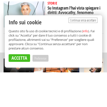
STORIE
Su Instagram l'hai vista spiegare i
diritti: Avvocathy, fenomeno
(siciliano) sui social
Continua senza accettare
Info sui cookie
di
Alice Marchese
Questo sito fa uso di cookie tecnici e di profilazione (
info
). Fai
click su "Accetta" per dare il tuo consenso a tutti i cookie di
profilazione, altrimenti vai su "Preferenze" per scegliere quali
SCELTO DA BALARM
approvare. Clicca su "Continua senza accettare" per non
prestare alcun consenso.
ACCETTA
Preferenze
CONCERTI
MUSICA
"Here Goes The Sun" a Partanna:
Il "Festiva
Glauco Venier e Daniela Spalletta
Marineo: g