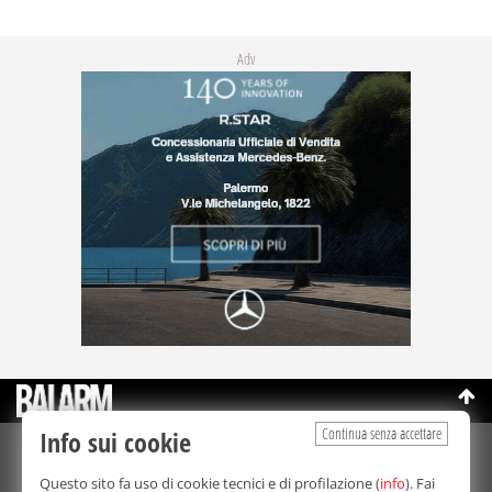
Adv
Continua senza accettare
Info sui cookie
©Copyright 2003-2026
Bmedia Srl
- P.IVA 07064240828
Questo sito fa uso di cookie tecnici e di profilazione (
info
). Fai