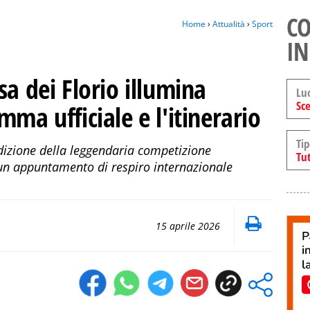
CO
Home
›
Attualità
›
Sport
IN
sa dei Florio illumina
Lu
Sce
ma ufficiale e l'itinerario
Tip
dizione della leggendaria competizione
Tut
un appuntamento di respiro internazionale
15 aprile 2026