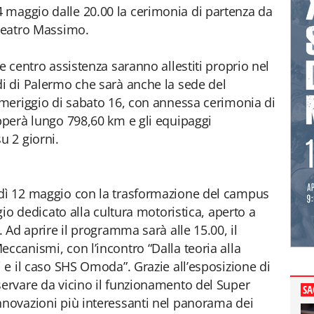
 maggio dalle 20.00 la cerimonia di partenza da
 Teatro Massimo.
 e centro assistenza saranno allestiti proprio nel
di di Palermo che sarà anche la sede del
pomeriggio di sabato 16, con annessa cerimonia di
upperà lungo 798,60 km e gli equipaggi
u 2 giorni.
edì 12 maggio con la trasformazione del campus
ggio dedicato alla cultura motoristica, aperto a
. Ad aprire il programma sarà alle 15.00, il
ccanismi, con l’incontro “Dalla teoria alla
i e il caso SHS Omoda”. Grazie all’esposizione di
servare da vicino il funzionamento del Super
SA
nnovazioni più interessanti nel panorama dei