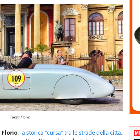
Targa Florio
 Florio
,
la storica "cursa" tra le strade della città
.
MU