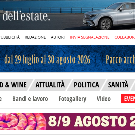
PUBBLICITÀ
REDAZIONE
AUTORI
INVIA SEGNALAZIONE
COLLABOR
D & WINE
ATTUALITÀ
POLITICA
SANITÀ
e
Bandi e lavoro
Fotogallery
Video
EVEN