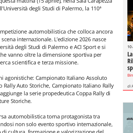
questa mattina (15 aprile), nella Sala Carapezza
ll’Università degli Studi di Palermo, la 110ª
competizione automobilistica che colloca ancora
la scena internazionale. L’edizione 2026 nasce
versità degli Studi di Palermo e ACI Sport e si
10
La
che vanno oltre la dimensione sportiva per
Ri
cerca scientifica e terza missione.
sp
Bir
ni agonistiche: Campionato Italiano Assoluto
o Rally Auto Storiche, Campionato Italiano Rally
di
i aggiunge la serie propedeutica Coppa Rally di
ture Storiche.
rsa automobilistica torna protagonista tra
dosi non solo evento sportivo internazionale,
 cultura, formazione e valorizzazione del