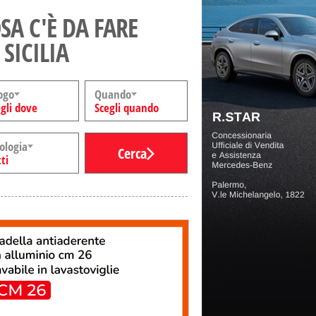
SA C'È DA FARE
 SICILIA
ogo
Quando
gli dove
Scegli quando
ologia
Cerca
ti