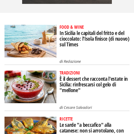
FOOD & WINE
In Sicilia le capitali del fritto e del
cioccolato: l'Isola finisce (di nuovo)
sul Times
di
Redazione
TRADIZIONI
È il dessert che racconta l'estate in
Sicilia: rinfrescarsi col gelo di
"mellone"
di
Cesare Salvadori
RICETTE
Le sarde "a beccafico" alla
catanese: non si arrotolano, con