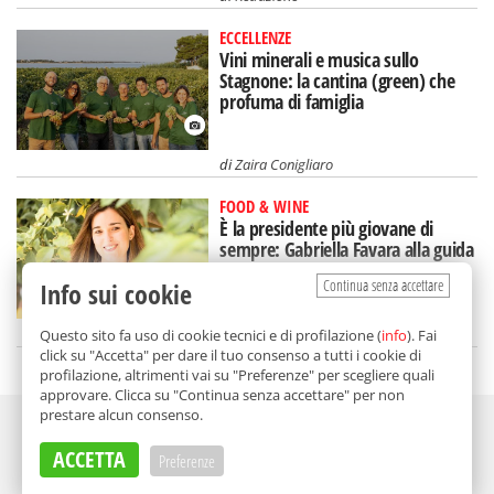
ECCELLENZE
Vini minerali e musica sullo
Stagnone: la cantina (green) che
profuma di famiglia
di
Zaira Conigliaro
FOOD & WINE
È la presidente più giovane di
sempre: Gabriella Favara alla guida
di Assovini Sicilia
Continua senza accettare
Info sui cookie
di
Federica Dolce
Questo sito fa uso di cookie tecnici e di profilazione (
info
). Fai
click su "Accetta" per dare il tuo consenso a tutti i cookie di
profilazione, altrimenti vai su "Preferenze" per scegliere quali
approvare. Clicca su "Continua senza accettare" per non
prestare alcun consenso.
Adv
ACCETTA
Preferenze