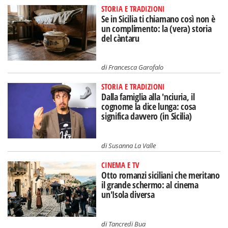
STORIA E TRADIZIONI
Se in Sicilia ti chiamano così non è
un complimento: la (vera) storia
del càntaru
di
Francesca Garofalo
STORIA E TRADIZIONI
Dalla famiglia alla 'nciuria, il
cognome la dice lunga: cosa
significa davvero (in Sicilia)
di
Susanna La Valle
CINEMA E TV
Otto romanzi siciliani che meritano
il grande schermo: al cinema
un'Isola diversa
di
Tancredi Bua