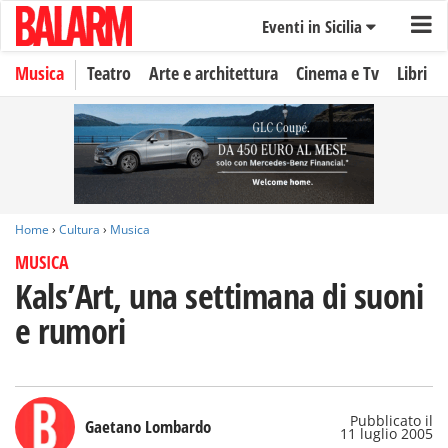
Eventi in Sicilia
Musica
Teatro
Arte e architettura
Cinema e Tv
Libri
Home
›
Cultura
›
Musica
MUSICA
Kals’Art, una settimana di suoni
e rumori
Pubblicato il
Gaetano Lombardo
11 luglio 2005