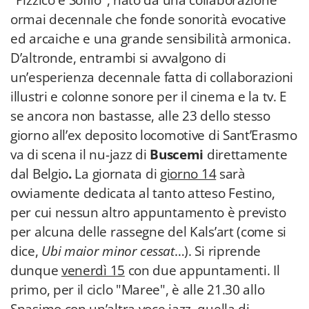
"Pizzico e Soffio", nato da una collaborazione
ormai decennale che fonde sonorità evocative
ed arcaiche e una grande sensibilità armonica.
D’altronde, entrambi si avvalgono di
un’esperienza decennale fatta di collaborazioni
illustri e colonne sonore per il cinema e la tv. E
se ancora non bastasse, alle 23 dello stesso
giorno all’ex deposito locomotive di Sant’Erasmo
va di scena il nu-jazz di
Buscemi
direttamente
dal Belgio
.
La giornata di
giorno 14
sarà
ovviamente dedicata al tanto atteso Festino,
per cui nessun altro appuntamento è previsto
per alcuna delle rassegne del Kals’art (come si
dice,
Ubi maior minor cessat
…). Si riprende
dunque
venerdì 15
con due appuntamenti. Il
primo, per il ciclo "Maree", è alle 21.30 allo