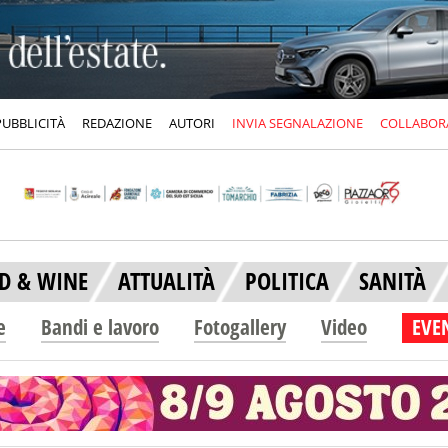
PUBBLICITÀ
REDAZIONE
AUTORI
INVIA SEGNALAZIONE
COLLABOR
D & WINE
ATTUALITÀ
POLITICA
SANITÀ
e
Bandi e lavoro
Fotogallery
Video
EVEN