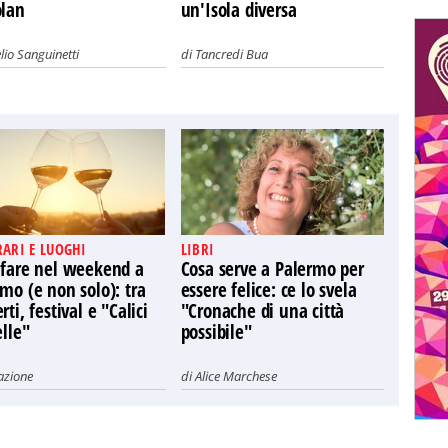
olan
un'Isola diversa
lio Sanguinetti
di
Tancredi Bua
RARI E LUOGHI
LIBRI
 fare nel weekend a
Cosa serve a Palermo per
mo (e non solo): tra
essere felice: ce lo svela
rti, festival e "Calici
"Cronache di una città
elle"
possibile"
azione
di
Alice Marchese