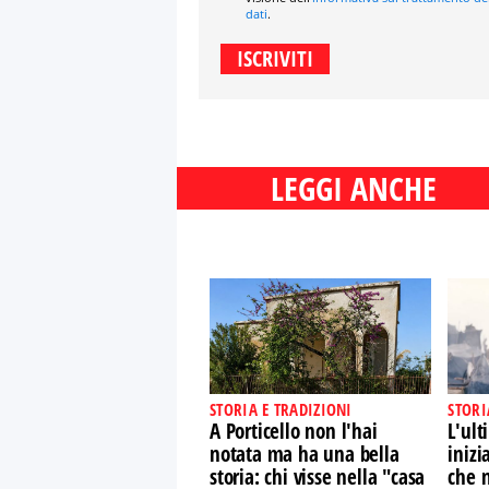
dati
.
LEGGI ANCHE
STORIA E TRADIZIONI
STORI
A Porticello non l'hai
L'ult
notata ma ha una bella
inizi
storia: chi visse nella "casa
che n