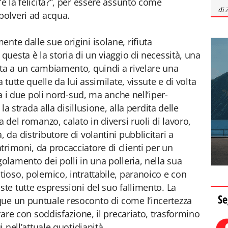
’è la felicità?”, per essere assunto come
di
polveri ad acqua.
nte dalle sue origini isolane, rifiuta
 questa è la storia di un viaggio di necessità, una
sta a un cambiamento, quindi a rivelare una
 tutte quelle da lui assimilate, vissute e di volta
tra i due poli nord-sud, ma anche nell’iper-
 la strada alla disillusione, alla perdita delle
a del romanzo, calato in diversi ruoli di lavoro,
 da distributore di volantini pubblicitari a
trimoni, da procacciatore di clienti per un
golamento dei polli in una polleria, nella sua
tioso, polemico, intrattabile, paranoico e con
ste tutte espressioni del suo fallimento. La
Se
que un puntuale resoconto di come l’incertezza
orare con soddisfazione, il precariato, trasformino
i nell’attuale quotidianità.