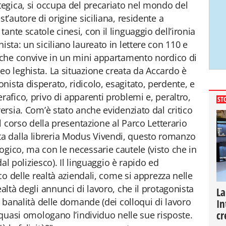
ategica, si occupa del precariato nel mondo del
t’autore di origine siciliana, residente a
ante scatole cinesi, con il linguaggio dell’ironia
ista: un siciliano laureato in lettere con 110 e
, che convive in un mini appartamento nordico di
eo leghista. La situazione creata da Accardo è
ista disperato, ridicolo, esagitato, perdente, e
rafico, privo di apparenti problemi e, peraltro,
ST
versia. Com’è stato anche evidenziato dal critico
el corso della presentazione al Parco Letterario
a dalla libreria Modus Vivendi, questo romanzo
ogico, ma con le necessarie cautele (visto che in
 dal poliziesco). Il linguaggio è rapido ed
ico delle realtà aziendali, come si apprezza nelle
ealtà degli annunci di lavoro, che il protagonista
La
la banalità delle domande (dei colloqui di lavoro
In
cr
e quasi omologano l’individuo nelle sue risposte.