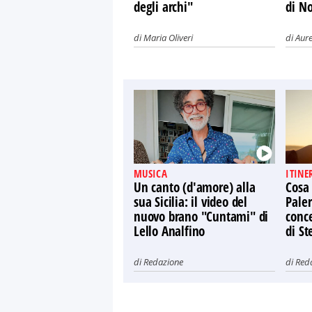
degli archi"
di N
di
Maria Oliveri
di
Aure
MUSICA
ITINE
Un canto (d'amore) alla
Cosa
sua Sicilia: il video del
Paler
nuovo brano "Cuntami" di
conce
Lello Analfino
di St
di
Redazione
di
Red