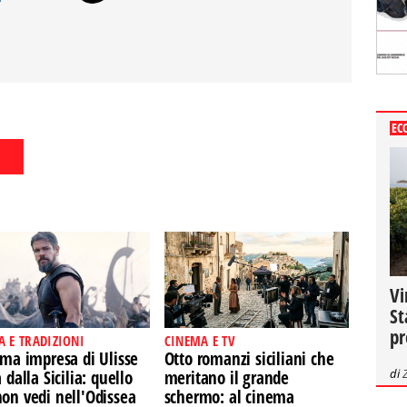
EC
Vi
St
pr
A E TRADIZIONI
CINEMA E TV
ima impresa di Ulisse
Otto romanzi siciliani che
di
a dalla Sicilia: quello
meritano il grande
on vedi nell'Odissea
schermo: al cinema