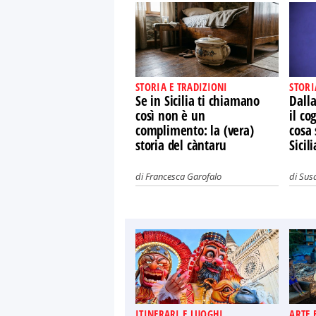
STORIA E TRADIZIONI
STORI
Se in Sicilia ti chiamano
Dalla
così non è un
il co
complimento: la (vera)
cosa 
storia del càntaru
Sicili
di
Francesca Garofalo
di
Susa
ITINERARI E LUOGHI
ARTE 