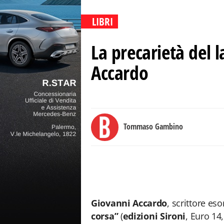
LIBRI
La precarietà del l
Accardo
Tommaso Gambino
Giovanni Accardo
, scrittore e
corsa”
(
edizioni Sironi
, Euro 14