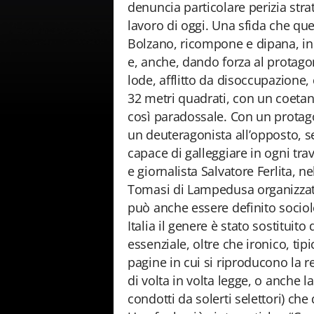
denuncia particolare perizia str
lavoro di oggi. Una sfida che ques
Bolzano, ricompone e dipana, in t
e, anche, dando forza al protagon
lode, afflitto da disoccupazione
32 metri quadrati, con un coetan
così paradossale. Con un protagon
un deuteragonista all’opposto, se
capace di galleggiare in ogni tra
e giornalista Salvatore Ferlita, n
Tomasi di Lampedusa organizzat
può anche essere definito sociol
Italia il genere è stato sostituito
essenziale, oltre che ironico, tip
pagine in cui si riproducono la r
di volta in volta legge, o anche 
condotti da solerti selettori) ch