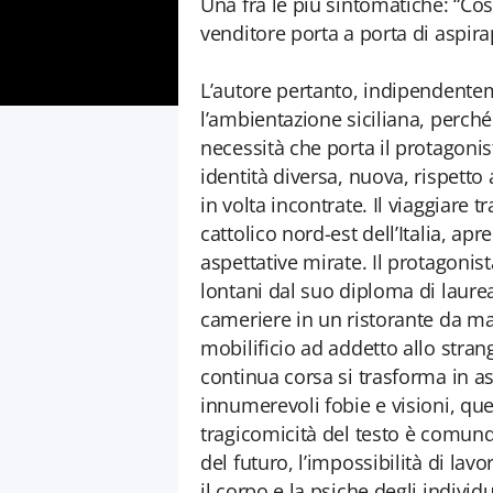
Una fra le più sintomatiche: “Cos
venditore porta a porta di aspira
L’autore pertanto, indipendenteme
l’ambientazione siciliana, perché
necessità che porta il protagoni
identità diversa, nuova, rispetto a
in volta incontrate. Il viaggiare 
cattolico nord-est dell’Italia, apre
aspettative mirate. Il protagonist
lontani dal suo diploma di laurea,
cameriere in un ristorante da ma
mobilificio ad addetto allo stran
continua corsa si trasforma in as
innumerevoli fobie e visioni, que
tragicomicità del testo è comun
del futuro, l’impossibilità di lav
il corpo e la psiche degli individu