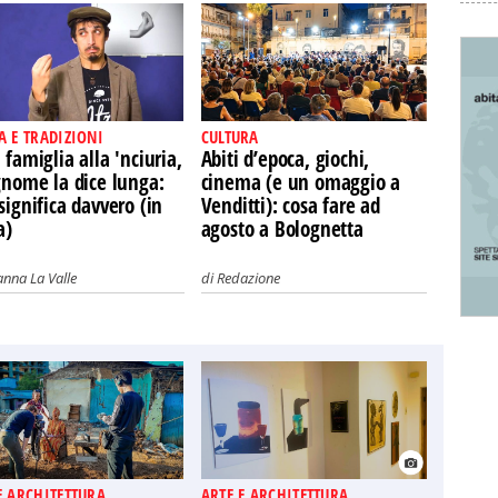
A E TRADIZIONI
CULTURA
 famiglia alla 'nciuria,
Abiti d’epoca, giochi,
gnome la dice lunga:
cinema (e un omaggio a
significa davvero (in
Venditti): cosa fare ad
a)
agosto a Bolognetta
nna La Valle
di
Redazione
E ARCHITETTURA
ARTE E ARCHITETTURA