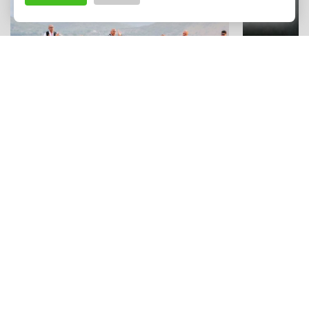
SAGRE DI PAESE
ESPERIENZE
Una festa di tradizioni, cultura e sapori
Un capolavo
sulle Madonie: la "Sagra della Manna"
sabbia: Stef
a Pollina
Cefalù
Adv