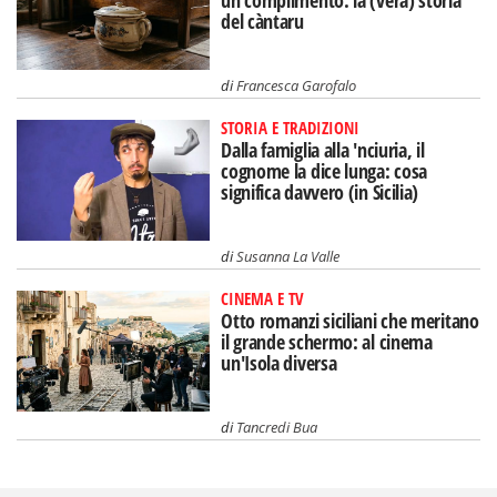
un complimento: la (vera) storia
del càntaru
di
Francesca Garofalo
STORIA E TRADIZIONI
Dalla famiglia alla 'nciuria, il
cognome la dice lunga: cosa
significa davvero (in Sicilia)
di
Susanna La Valle
CINEMA E TV
Otto romanzi siciliani che meritano
il grande schermo: al cinema
un'Isola diversa
di
Tancredi Bua