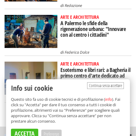
di
Redazione
ARTE E ARCHITETTURA
A Palermo le sfide della
rigenerazione urbana: "Innovare
con al centro i cittadini"
di
Federica Dolce
ARTE E ARCHITETTURA
Esoterismo e libri rari: a Bagheria il
primo centro d'arte dedicato ad
Aleister Crowley
Continua senza accettare
Info sui cookie
di
Redazione
Questo sito fa uso di cookie tecnici e di profilazione (
info
). Fai
click su "Accetta" per dare il tuo consenso a tutti i cookie di
profilazione, altrimenti vai su "Preferenze" per scegliere quali
SCELTO DA BALARM
approvare. Clicca su "Continua senza accettare" per non
prestare alcun consenso.
ACCETTA
Preferenze