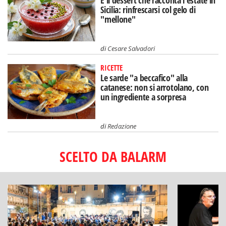
È il dessert che racconta l'estate in
Sicilia: rinfrescarsi col gelo di
"mellone"
di
Cesare Salvadori
RICETTE
Le sarde "a beccafico" alla
catanese: non si arrotolano, con
un ingrediente a sorpresa
di
Redazione
SCELTO DA BALARM