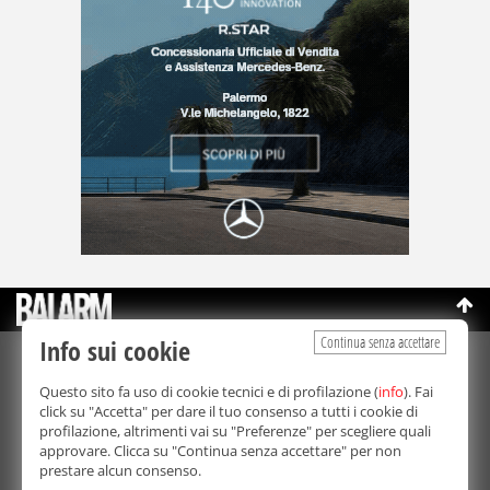
Continua senza accettare
Info sui cookie
©Copyright 2003-2026
Bmedia Srl
- P.IVA 07064240828
Questo sito fa uso di cookie tecnici e di profilazione (
info
). Fai
La riproduzione totale o parziale di tutti i contenuti, in qualunque
click su "Accetta" per dare il tuo consenso a tutti i cookie di
forma, su qualsiasi supporto è proibita.
profilazione, altrimenti vai su "Preferenze" per scegliere quali
Balarm.it è una testata giornalistica registrata. Autorizzazione del
approvare. Clicca su "Continua senza accettare" per non
Tribunale di Palermo n° 32 del 21/10/2003
prestare alcun consenso.
Direttore responsabile:
Fabio Ricotta
Privacy e Cookie Policy