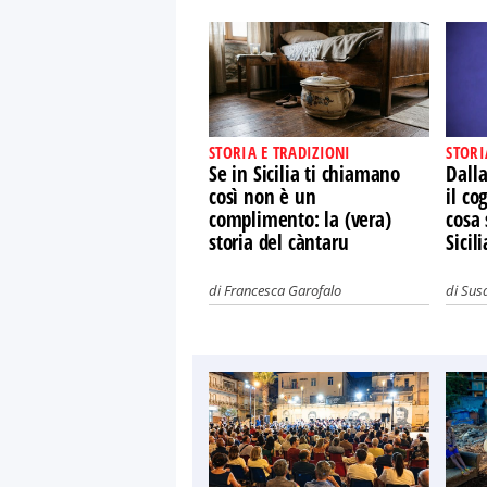
STORIA E TRADIZIONI
STORI
Se in Sicilia ti chiamano
Dalla
così non è un
il co
complimento: la (vera)
cosa 
storia del càntaru
Sicili
di
Francesca Garofalo
di
Susa