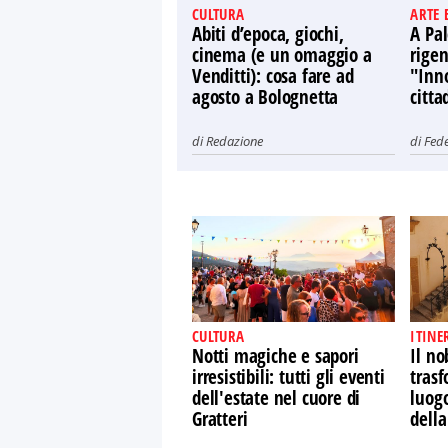
CULTURA
ARTE 
Abiti d’epoca, giochi,
A Pal
cinema (e un omaggio a
rige
Venditti): cosa fare ad
"Inno
agosto a Bolognetta
citta
di
Redazione
di
Fede
CULTURA
ITINE
Notti magiche e sapori
Il no
irresistibili: tutti gli eventi
tras
dell'estate nel cuore di
luogo
Gratteri
della