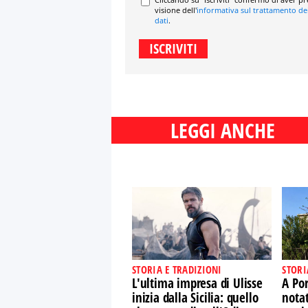
visione dell'
informativa sul trattamento de
dati
.
LEGGI ANCHE
STORIA E TRADIZIONI
STORI
L'ultima impresa di Ulisse
A Por
inizia dalla Sicilia: quello
nota