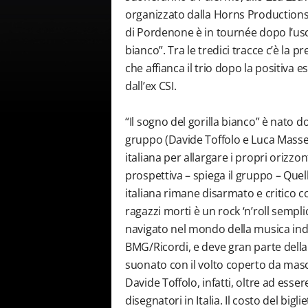
organizzato dalla Horns Productions 
di Pordenone è in tournée dopo l’uscit
bianco”. Tra le tredici tracce c’è la p
che affianca il trio dopo la positiv
dall’ex CSI.
“Il sogno del gorilla bianco” è nato d
gruppo (Davide Toffolo e Luca Mass
italiana per allargare i propri orizzo
prospettiva – spiega il gruppo – Quell
italiana rimane disarmato e critico c
ragazzi morti è un rock ‘n’roll semplic
navigato nel mondo della musica ind
BMG/Ricordi, e deve gran parte della
suonato con il volto coperto da masc
Davide Toffolo, infatti, oltre ad esser
disegnatori in Italia. Il costo del big