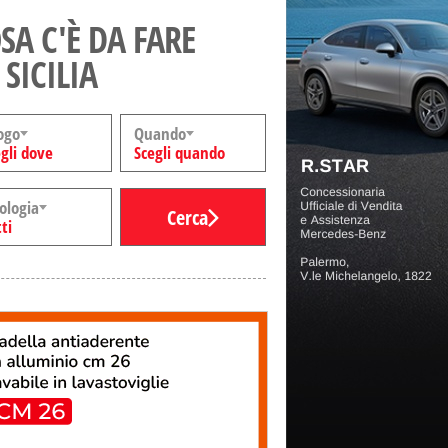
SA C'È DA FARE
 SICILIA
ogo
Quando
gli dove
Scegli quando
ologia
Cerca
ti