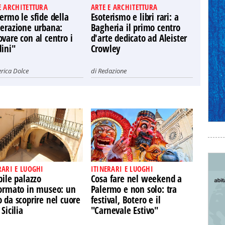
E ARCHITETTURA
ARTE E ARCHITETTURA
ermo le sfide della
Esoterismo e libri rari: a
nerazione urbana:
Bagheria il primo centro
vare con al centro i
d'arte dedicato ad Aleister
dini"
Crowley
rica Dolce
di
Redazione
RARI E LUOGHI
ITINERARI E LUOGHI
bile palazzo
Cosa fare nel weekend a
formato in museo: un
Palermo e non solo: tra
 da scoprire nel cuore
festival, Botero e il
 Sicilia
"Carnevale Estivo"