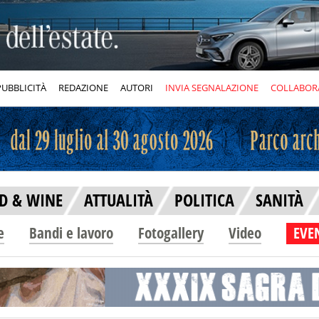
PUBBLICITÀ
REDAZIONE
AUTORI
INVIA SEGNALAZIONE
COLLABOR
D & WINE
ATTUALITÀ
POLITICA
SANITÀ
e
Bandi e lavoro
Fotogallery
Video
EVEN