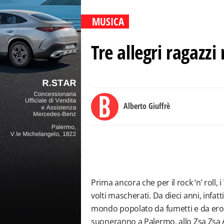
MUSICA
Tre allegri ragazzi
Alberto Giuffrè
Prima ancora che per il rock ‘n’ roll, i
volti mascherati. Da dieci anni, infatti
mondo popolato da fumetti e da eroi
suoneranno a Palermo, allo Zsa Zsa A