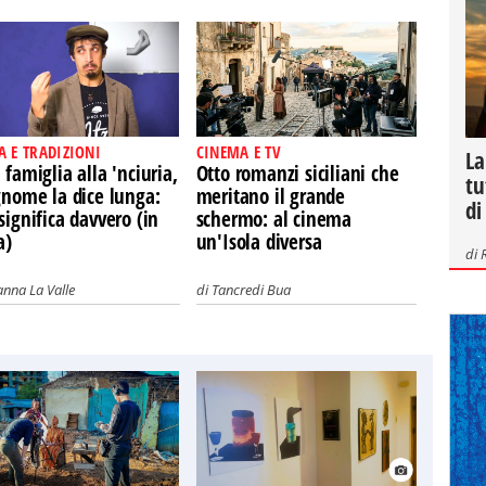
A E TRADIZIONI
CINEMA E TV
La
 famiglia alla 'nciuria,
Otto romanzi siciliani che
tu
gnome la dice lunga:
meritano il grande
di
significa davvero (in
schermo: al cinema
a)
un'Isola diversa
di
nna La Valle
di
Tancredi Bua