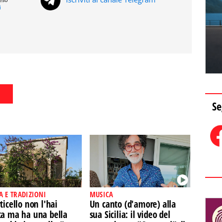
i
Se
A E TRADIZIONI
MUSICA
ticello non l'hai
Un canto (d'amore) alla
ta ma ha una bella
sua Sicilia: il video del