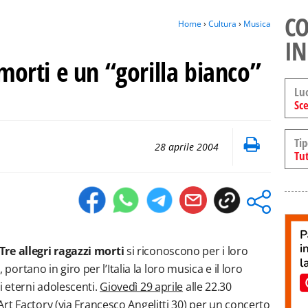
CO
Home
›
Cultura
›
Musica
IN
 morti e un “gorilla bianco”
Lu
Sce
Tip
28 aprile 2004
Tut
Tre allegri ragazzi morti
si riconoscono per i loro
, portano in giro per l’Italia la loro musica e il loro
 eterni adolescenti.
Giovedì 29 aprile
alle 22.30
rt Factory (via Francesco Angelitti 30) per un concerto