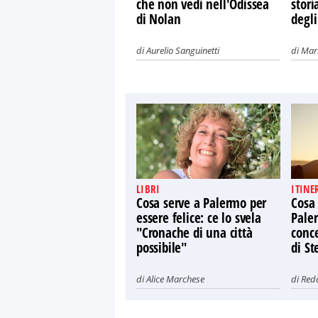
che non vedi nell'Odissea
stori
di Nolan
degli
di
Aurelio Sanguinetti
di
Mari
LIBRI
ITINE
Cosa serve a Palermo per
Cosa
essere felice: ce lo svela
Paler
"Cronache di una città
conce
possibile"
di St
di
Alice Marchese
di
Red