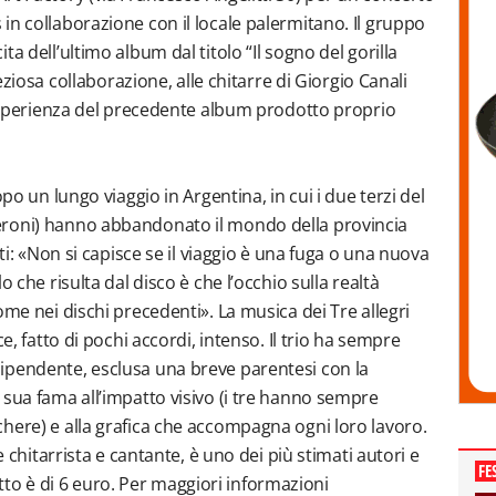
in collaborazione con il locale palermitano. Il gruppo
a dell’ultimo album dal titolo “Il sogno del gorilla
reziosa collaborazione, alle chitarre di Giorgio Canali
a esperienza del precedente album prodotto proprio
opo un lungo viaggio in Argentina, in cui i due terzi del
eroni) hanno abbandonato il mondo della provincia
nti: «Non si capisce se il viaggio è una fuga o una nuova
o che risulta dal disco è che l’occhio sulla realtà
ome nei dischi precedenti». La musica dei Tre allegri
e, fatto di pochi accordi, intenso. Il trio ha sempre
ipendente, esclusa una breve parentesi con la
 sua fama all’impatto visivo (i tre hanno sempre
here) e alla grafica che accompagna ogni loro lavoro.
e chitarrista e cantante, è uno dei più stimati autori e
FE
lietto è di 6 euro. Per maggiori informazioni