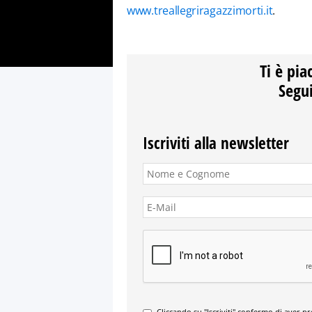
www.treallegriragazzimorti.it
.
Ti è pia
Segui
Iscriviti alla newsletter
Cliccando su "Iscriviti" confermo di aver p