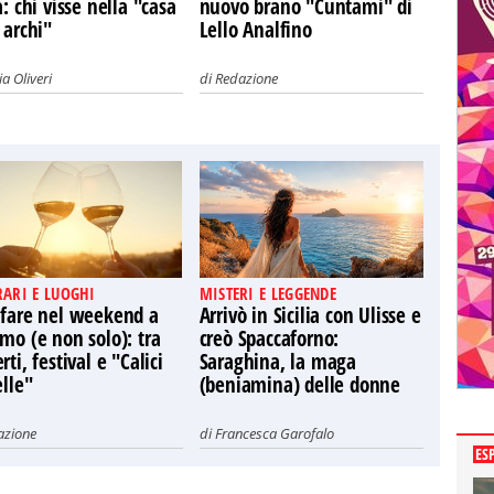
a: chi visse nella "casa
nuovo brano "Cuntami" di
 archi"
Lello Analfino
a Oliveri
di
Redazione
RARI E LUOGHI
MISTERI E LEGGENDE
 fare nel weekend a
Arrivò in Sicilia con Ulisse e
mo (e non solo): tra
creò Spaccaforno:
rti, festival e "Calici
Saraghina, la maga
elle"
(beniamina) delle donne
azione
di
Francesca Garofalo
ES