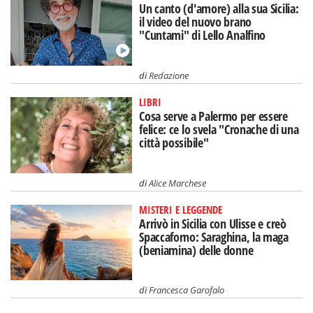
Un canto (d'amore) alla sua Sicilia:
il video del nuovo brano
"Cuntami" di Lello Analfino
di
Redazione
LIBRI
Cosa serve a Palermo per essere
felice: ce lo svela "Cronache di una
città possibile"
di
Alice Marchese
MISTERI E LEGGENDE
Arrivò in Sicilia con Ulisse e creò
Spaccaforno: Saraghina, la maga
(beniamina) delle donne
di
Francesca Garofalo