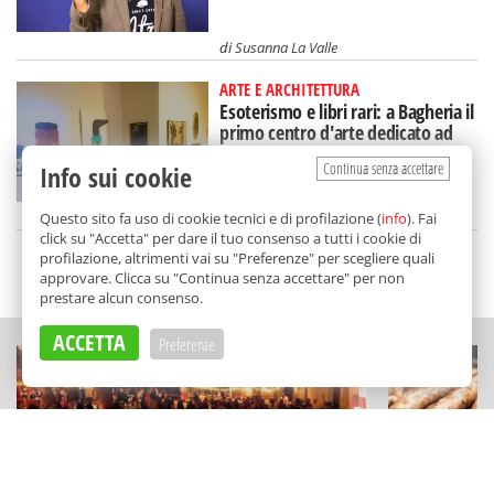
di
Susanna La Valle
ARTE E ARCHITETTURA
Esoterismo e libri rari: a Bagheria il
primo centro d'arte dedicato ad
Aleister Crowley
Continua senza accettare
Info sui cookie
di
Redazione
Questo sito fa uso di cookie tecnici e di profilazione (
info
). Fai
click su "Accetta" per dare il tuo consenso a tutti i cookie di
profilazione, altrimenti vai su "Preferenze" per scegliere quali
SCELTO DA BALARM
approvare. Clicca su "Continua senza accettare" per non
prestare alcun consenso.
ACCETTA
Preferenze