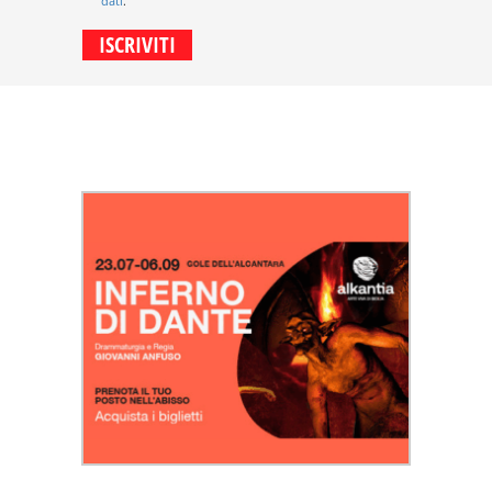
dati
.