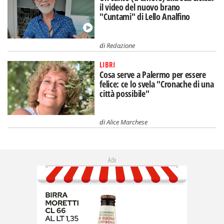
il video del nuovo brano
"Cuntami" di Lello Analfino
di
Redazione
LIBRI
Cosa serve a Palermo per essere
felice: ce lo svela "Cronache di una
città possibile"
di
Alice Marchese
Adv