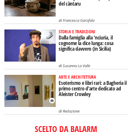
del càntaru
di
Francesca Garofalo
STORIA E TRADIZIONI
Dalla famiglia alla 'nciuria, il
cognome la dice lunga: cosa
significa davvero (in Sicilia)
di
Susanna La Valle
ARTE E ARCHITETTURA
Esoterismo e libri rari: a Bagheria il
primo centro d'arte dedicato ad
Aleister Crowley
di
Redazione
SCELTO DA BALARM