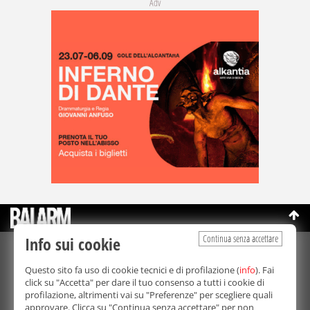
Adv
Continua senza accettare
Info sui cookie
©Copyright 2003-2026
Bmedia Srl
- P.IVA 07064240828
Questo sito fa uso di cookie tecnici e di profilazione (
info
). Fai
La riproduzione totale o parziale di tutti i contenuti, in qualunque
click su "Accetta" per dare il tuo consenso a tutti i cookie di
forma, su qualsiasi supporto è proibita.
profilazione, altrimenti vai su "Preferenze" per scegliere quali
Balarm.it è una testata giornalistica registrata. Autorizzazione del
approvare. Clicca su "Continua senza accettare" per non
Tribunale di Palermo n° 32 del 21/10/2003