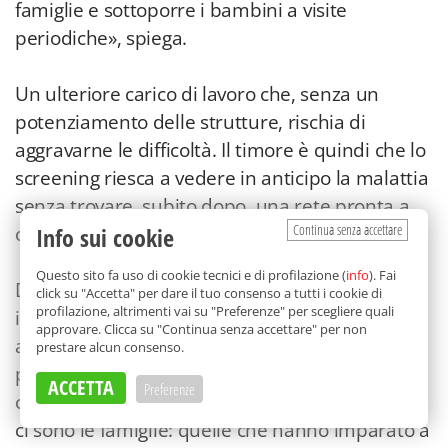
famiglie e sottoporre i bambini a visite
periodiche», spiega.
Un ulteriore carico di lavoro che, senza un
potenziamento delle strutture, rischia di
aggravarne le difficoltà. Il timore è quindi che lo
screening riesca a vedere in anticipo la malattia
senza trovare, subito dopo, una rete pronta a
Continua senza accettare
occuparsene.
Info sui cookie
Questo sito fa uso di cookie tecnici e di profilazione (
info
). Fai
Da una parte, dunque, la Sicilia si prepara a
click su "Accetta" per dare il tuo consenso a tutti i cookie di
profilazione, altrimenti vai su "Preferenze" per scegliere quali
individuare i bambini a rischio nei prossimi
approvare. Clicca su "Continua senza accettare" per non
anni. Dall’altra continua a non sapere con
prestare alcun consenso.
precisione quanti siano quelli che già convivono
ACCETTA
Preferenze
con il diabete di tipo 1. In mezzo, come sempre,
ci sono le famiglie: quelle che hanno imparato a