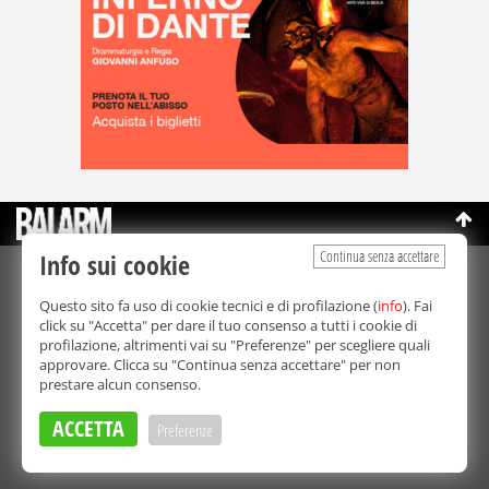
Continua senza accettare
Info sui cookie
©Copyright 2003-2026
Bmedia Srl
- P.IVA 07064240828
Questo sito fa uso di cookie tecnici e di profilazione (
info
). Fai
La riproduzione totale o parziale di tutti i contenuti, in qualunque
click su "Accetta" per dare il tuo consenso a tutti i cookie di
forma, su qualsiasi supporto è proibita.
profilazione, altrimenti vai su "Preferenze" per scegliere quali
Balarm.it è una testata giornalistica registrata. Autorizzazione del
approvare. Clicca su "Continua senza accettare" per non
Tribunale di Palermo n° 32 del 21/10/2003
prestare alcun consenso.
Direttore responsabile:
Fabio Ricotta
Privacy e Cookie Policy
ACCETTA
Preferenze