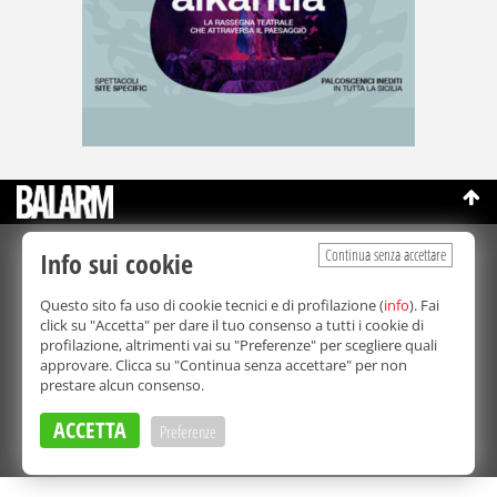
Continua senza accettare
Info sui cookie
©Copyright 2003-2026
Bmedia Srl
- P.IVA 07064240828
La riproduzione totale o parziale di tutti i contenuti, in qualunque
Questo sito fa uso di cookie tecnici e di profilazione (
info
). Fai
forma, su qualsiasi supporto è proibita.
click su "Accetta" per dare il tuo consenso a tutti i cookie di
Balarm.it è una testata giornalistica registrata. Autorizzazione del
profilazione, altrimenti vai su "Preferenze" per scegliere quali
Tribunale di Palermo n° 32 del 21/10/2003
approvare. Clicca su "Continua senza accettare" per non
Direttore responsabile:
Fabio Ricotta
prestare alcun consenso.
Privacy e Cookie Policy
ACCETTA
Preferenze