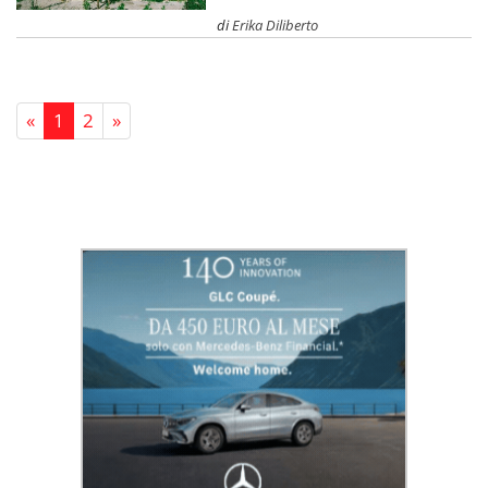
di
Erika Diliberto
«
1
2
»