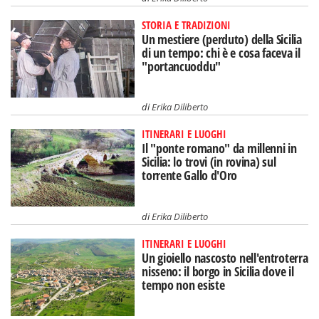
STORIA E TRADIZIONI
Un mestiere (perduto) della Sicilia
di un tempo: chi è e cosa faceva il
"portancuoddu"
di
Erika Diliberto
ITINERARI E LUOGHI
Il "ponte romano" da millenni in
Sicilia: lo trovi (in rovina) sul
torrente Gallo d'Oro
di
Erika Diliberto
ITINERARI E LUOGHI
Un gioiello nascosto nell'entroterra
nisseno: il borgo in Sicilia dove il
tempo non esiste