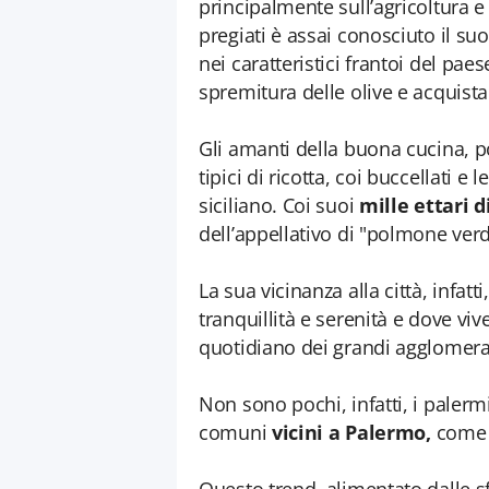
principalmente sull’agricoltura e 
pregiati è assai conosciuto il su
nei caratteristici frantoi del pae
spremitura delle olive e acquist
Gli amanti della buona cucina, po
tipici di ricotta, coi buccellati e
siciliano. Coi suoi
mille ettari d
dell’appellativo di "polmone verd
La sua vicinanza alla città, infat
tranquillità e serenità e dove vi
quotidiano dei grandi agglomerat
Non sono pochi, infatti, i palerm
comuni
vicini a Palermo,
come p