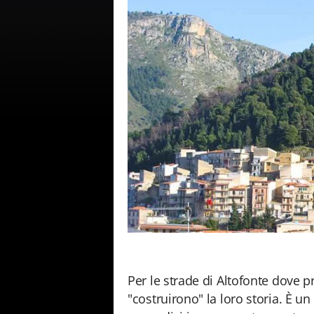
Per le strade di Altofonte dove p
"costruirono" la loro storia. È 