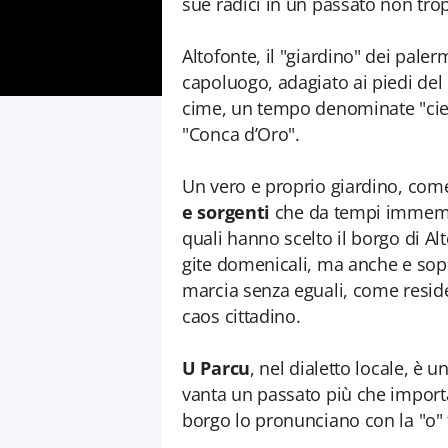
sue radici in un passato non tr
Altofonte, il "giardino" dei pale
capoluogo, adagiato ai piedi del
cime, un tempo denominate "cieli
"Conca d’Oro".
Un vero e proprio giardino, come s
e sorgenti
che da tempi immemori
quali hanno scelto il borgo di 
gite domenicali, ma anche e sopra
marcia senza eguali, come residenza
caos cittadino.
U Parcu
, nel dialetto locale, è u
vanta un passato più che importa
borgo lo pronunciano con la "o" 