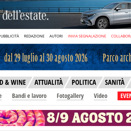
PUBBLICITÀ
REDAZIONE
AUTORI
INVIA SEGNALAZIONE
COLLABOR
D & WINE
ATTUALITÀ
POLITICA
SANITÀ
e
Bandi e lavoro
Fotogallery
Video
EVEN