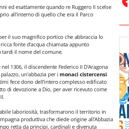
anni ed esattamente quando re Ruggero II scelse
rio all’interno di quello che era il Parco
 per il suo magnifico portico che abbraccia lo
la ricca fonte d’acqua chiamata appunto
iù tardi il nome del comune.
 nel 1306, il discendente Federico II D’Aragona
 palazzo, un'abbazia per i
monaci cistercensi
timi fece dono dell’intero complesso edificato
to di devozione a Dio, per aver ricevuto come
II.
abile laboriosità, trasformarono il territorio in
ampagna produttiva che diede origine all’Abbazia
mpo retta da principi, cardinali e divenuta