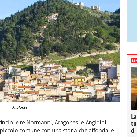
ES
Altofonte
La
rincipi e re Normanni, Aragonesi e Angioini
tu
di
un piccolo comune con una storia che affonda le