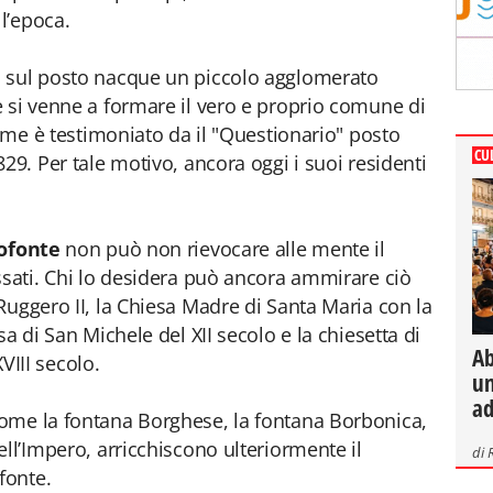
ll’epoca.
o sul posto nacque un piccolo agglomerato
 si venne a formare il vero e proprio comune di
come è testimoniato da il "Questionario" posto
CU
29. Per tale motivo, ancora oggi i suoi residenti
tofonte
non può non rievocare alle mente il
ssati. Chi lo desidera può ancora ammirare ciò
Ruggero II, la Chiesa Madre di Santa Maria con la
a di San Michele del XII secolo e la chiesetta di
Ab
XVIII secolo.
un
ad
ome la fontana Borghese, la fontana Borbonica,
ll’Impero, arricchiscono ulteriormente il
di
fonte.