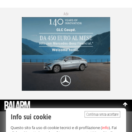
Adv
Continua senza accettare
Info sui cookie
©Copyright 2003-2026
Bmedia Srl
- P.IVA 07064240828
Questo sito fa uso di cookie tecnici e di profilazione (
info
). Fai
La riproduzione totale o parziale di tutti i contenuti, in qualunque