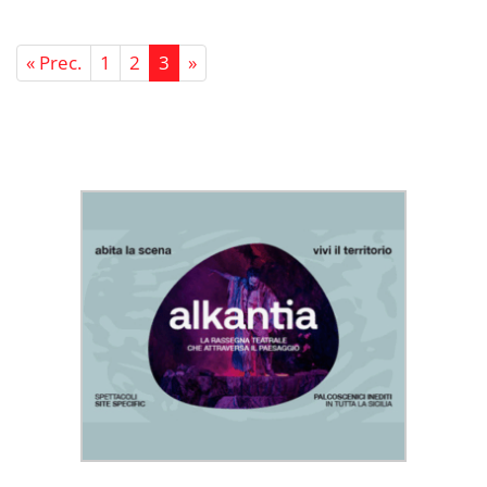
« Prec.
1
2
3
»