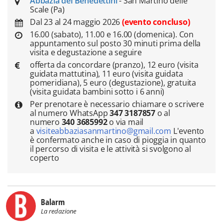
Abbazia dei Benedettini
- San Martino delle
Scale (Pa)
Dal 23 al 24 maggio 2026
(evento concluso)
16.00 (sabato), 11.00 e 16.00 (domenica). Con
appuntamento sul posto 30 minuti prima della
visita e degustazione a seguire
offerta da concordare (pranzo), 12 euro (visita
guidata mattutina), 11 euro (visita guidata
pomeridiana), 5 euro (degustazione), gratuita
(visita guidata bambini sotto i 6 anni)
Per prenotare è necessario chiamare o scrivere
al numero WhatsApp
347 3187857
o al
numero
340 3685992
o via mail
a
visiteabbaziasanmartino@gmail.com
L'evento
è confermato anche in caso di pioggia in quanto
il percorso di visita e le attività si svolgono al
coperto
Balarm
La redazione