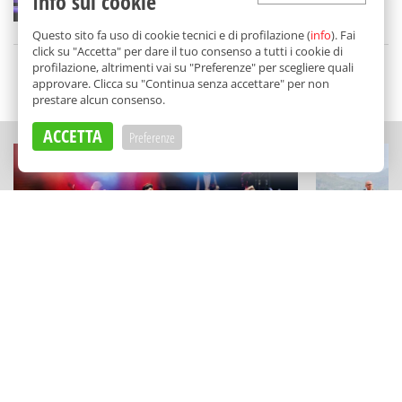
Info sui cookie
di
Redazione
Questo sito fa uso di cookie tecnici e di profilazione (
info
). Fai
click su "Accetta" per dare il tuo consenso a tutti i cookie di
profilazione, altrimenti vai su "Preferenze" per scegliere quali
approvare. Clicca su "Continua senza accettare" per non
SCELTO DA BALARM
prestare alcun consenso.
ACCETTA
Preferenze
FESTIVAL E RASSEGNE
SAGRE DI PAESE
Concerti, arte e stand up tra i tesori
Una festa di
siciliani: "Mosaico Festival" a Piazza
sulle Madon
Armerina
a Pollina