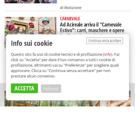
di
Redazione
CARNEVALE
Ad Acireale arriva il "Carnevale
Estivo": carri, maschere e opere
inedite colorano le vie
Continua senza accettare
Info sui cookie
di
Redazione
Questo sito fa uso di cookie tecnici e di profilazione (
info
). Fai
click su "Accetta" per dare il tuo consenso a tutti i cookie di
profilazione, altrimenti vai su "Preferenze" per scegliere quali
approvare. Clicca su "Continua senza accettare" per non
SCELTO DA BALARM
prestare alcun consenso.
ACCETTA
Preferenze